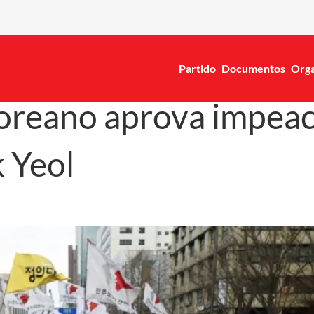
Partido
Documentos
Orga
coreano aprova impea
 Yeol