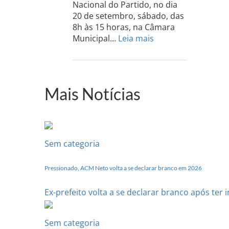
Nacional do Partido, no dia
20 de setembro, sábado, das
8h às 15 horas, na Câmara
:
Municipal…
Leia mais
PCdoB-
PI
realizará
sua
Mais Notícias
Conferência
Estadual
dia
20
de
Sem categoria
setembro
Pressionado, ACM Neto volta a se declarar branco em 2026
Ex-prefeito volta a se declarar branco após ter
Sem categoria