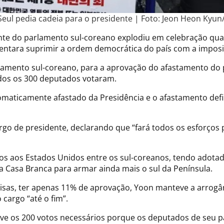
eul pedia cadeia para o presidente | Foto: Jeon Heon Kyun
e do parlamento sul-coreano explodiu em celebração quan
ntara suprimir a ordem democrática do país com a imposiç
lamento sul-coreano, para a aprovação do afastamento do pr
odos os 300 deputados votaram.
ticamente afastado da Presidência e o afastamento definit
go de presidente, declarando que “fará todos os esforços 
os aos Estados Unidos entre os sul-coreanos, tendo adotad
 a Casa Branca para armar ainda mais o sul da Península.
sas, ter apenas 11% de aprovação, Yoon manteve a arrogân
 cargo “até o fim”.
e os 200 votos necessários porque os deputados de seu pa