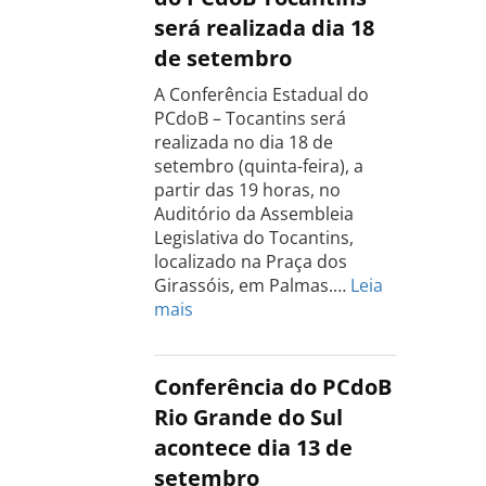
será realizada dia 18
de setembro
A Conferência Estadual do
PCdoB – Tocantins será
realizada no dia 18 de
setembro (quinta-feira), a
partir das 19 horas, no
Auditório da Assembleia
Legislativa do Tocantins,
localizado na Praça dos
Girassóis, em Palmas.…
Leia
:
mais
Conferência
Estadual
do
Conferência do PCdoB
PCdoB
Rio Grande do Sul
Tocantins
acontece dia 13 de
será
setembro
realizada