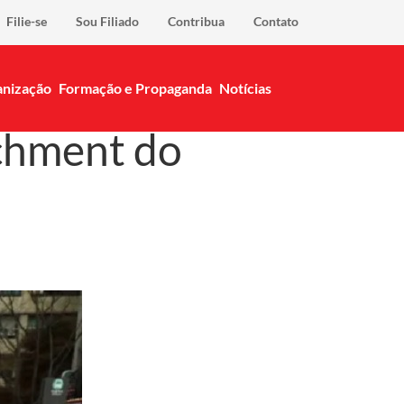
Filie-se
Sou Filiado
Contribua
Contato
nização
Formação e Propaganda
Notícias
chment do