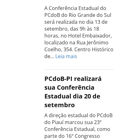
dia
A Conferência Estadual do
18
PCdoB do Rio Grande do Sul
de
será realizada no dia 13 de
setembro
setembro, das 9h às 18
horas, no Hotel Embaixador,
localizado na Rua Jerônimo
Coelho, 354. Centro Histórico
:
de…
Leia mais
Conferência
do
PCdoB
PCdoB-PI realizará
Rio
sua Conferência
Grande
Estadual dia 20 de
do
setembro
Sul
acontece
A direção estadual do PCdoB
dia
do Piauí marcou sua 23º
13
Conferência Estadual, como
de
parte do 16º Congresso
setembro