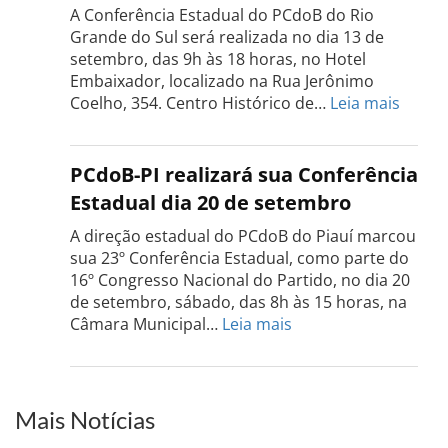
realizada
A Conferência Estadual do PCdoB do Rio
dia
Grande do Sul será realizada no dia 13 de
18
setembro, das 9h às 18 horas, no Hotel
de
Embaixador, localizado na Rua Jerônimo
setembro
:
Coelho, 354. Centro Histórico de…
Leia mais
Confe
do
PCdo
PCdoB-PI realizará sua Conferência
Rio
Estadual dia 20 de setembro
Grand
do
A direção estadual do PCdoB do Piauí marcou
Sul
sua 23º Conferência Estadual, como parte do
acont
16º Congresso Nacional do Partido, no dia 20
dia
de setembro, sábado, das 8h às 15 horas, na
13
:
Câmara Municipal…
Leia mais
de
PCdoB-
setem
PI
realizará
sua
Mais Notícias
Conferência