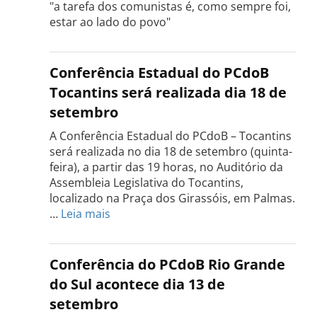
"a tarefa dos comunistas é, como sempre foi,
estar ao lado do povo"
Conferência Estadual do PCdoB
Tocantins será realizada dia 18 de
setembro
A Conferência Estadual do PCdoB – Tocantins
será realizada no dia 18 de setembro (quinta-
feira), a partir das 19 horas, no Auditório da
Assembleia Legislativa do Tocantins,
localizado na Praça dos Girassóis, em Palmas.
:
…
Leia mais
Conferência
Estadual
do
Conferência do PCdoB Rio Grande
PCdoB
do Sul acontece dia 13 de
Tocantins
setembro
será