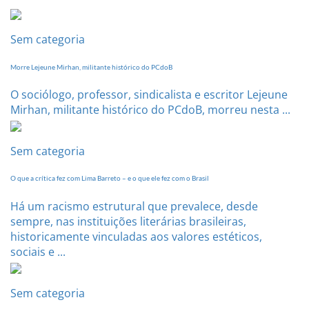
Estadual
dia
20
Sem categoria
de
setembro
Morre Lejeune Mirhan, militante histórico do PCdoB
O sociólogo, professor, sindicalista e escritor Lejeune
Mirhan, militante histórico do PCdoB, morreu nesta ...
Sem categoria
O que a crítica fez com Lima Barreto – e o que ele fez com o Brasil
Há um racismo estrutural que prevalece, desde
sempre, nas instituições literárias brasileiras,
historicamente vinculadas aos valores estéticos,
sociais e ...
Sem categoria