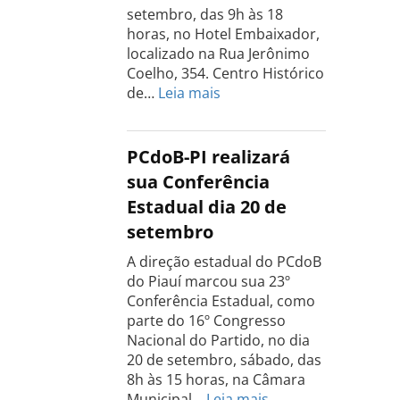
setembro
setembro, das 9h às 18
horas, no Hotel Embaixador,
localizado na Rua Jerônimo
Coelho, 354. Centro Histórico
:
de…
Leia mais
Conferência
do
PCdoB
PCdoB-PI realizará
Rio
sua Conferência
Grande
Estadual dia 20 de
do
setembro
Sul
acontece
A direção estadual do PCdoB
dia
do Piauí marcou sua 23º
13
Conferência Estadual, como
de
parte do 16º Congresso
setembro
Nacional do Partido, no dia
20 de setembro, sábado, das
8h às 15 horas, na Câmara
:
Municipal…
Leia mais