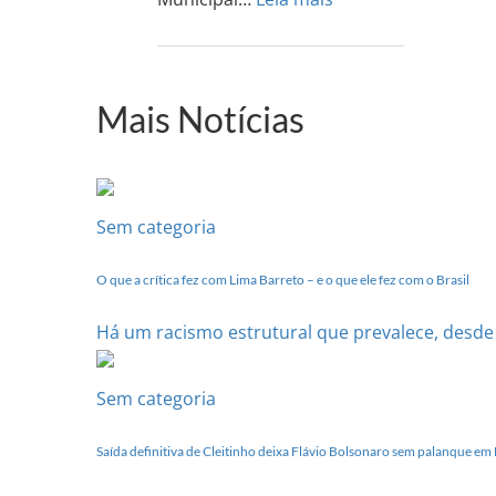
PCdoB-
PI
realizará
sua
Mais Notícias
Conferência
Estadual
dia
20
de
Sem categoria
setembro
O que a crítica fez com Lima Barreto – e o que ele fez com o Brasil
Há um racismo estrutural que prevalece, desde se
Sem categoria
Saída definitiva de Cleitinho deixa Flávio Bolsonaro sem palanque e