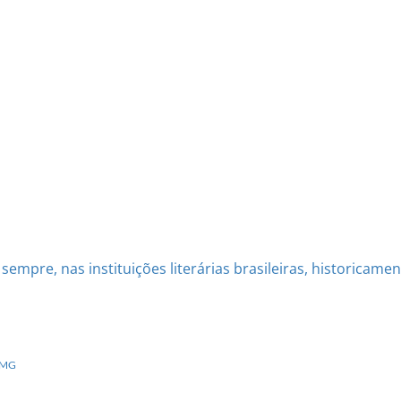
mpre, nas instituições literárias brasileiras, historicamente
m MG