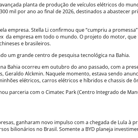
 avançada planta de produção de veículos elétricos do mund
 300 mil por ano ao final de 2026, destinados a abastecer pr
pela empresa. Stella Li confirmou que “cumpriu a promessa” 
flex da empresa em todo o mundo. O projeto do motor, que f
hineses e brasileiros.
do um grande centro de pesquisa tecnológica na Bahia.
na Bahia ocorreu em outubro do ano passado, com a presen
os, Geraldo Alckmin. Naquele momento, estava sendo anunci
ões elétricos, carros elétricos e híbridos e chassis de ô
u parceria com o Cimatec Park (Centro Integrado de Manuf
esas, ganharam novo impulso com a chegada de Lula à pres
s bilionários no Brasil. Somente a BYD planeja investimen