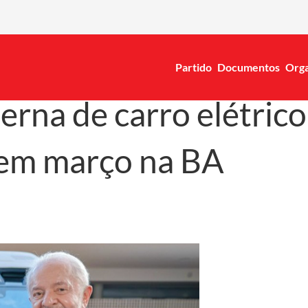
Partido
Documentos
Orga
rna de carro elétrico
 em março na BA