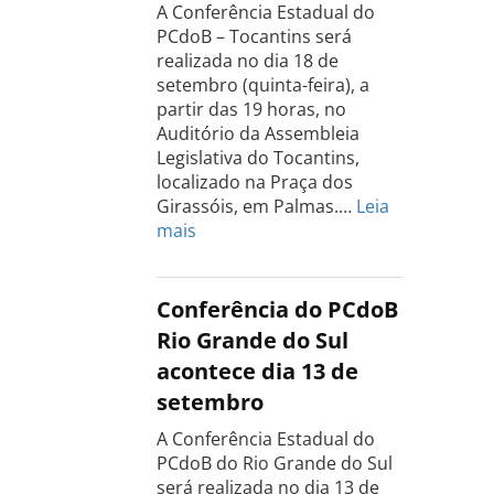
A Conferência Estadual do
PCdoB – Tocantins será
realizada no dia 18 de
setembro (quinta-feira), a
partir das 19 horas, no
Auditório da Assembleia
Legislativa do Tocantins,
localizado na Praça dos
Girassóis, em Palmas.…
Leia
:
mais
Conferência
Estadual
do
Conferência do PCdoB
PCdoB
Rio Grande do Sul
Tocantins
acontece dia 13 de
será
setembro
realizada
dia
A Conferência Estadual do
18
PCdoB do Rio Grande do Sul
de
será realizada no dia 13 de