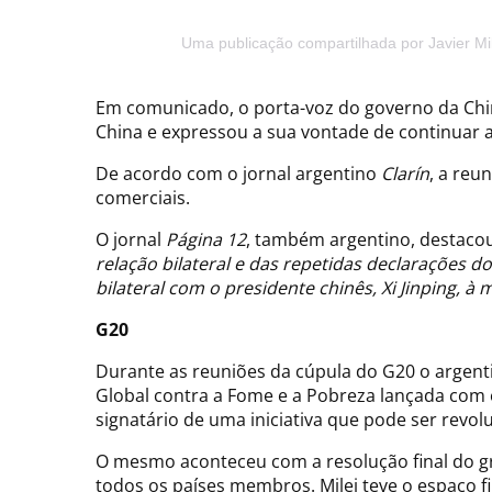
Uma publicação compartilhada por Javier Mil
Em comunicado, o porta-voz do governo da China
China e expressou a sua vontade de continuar a
De acordo com o jornal argentino
Clarín
, a reu
comerciais.
O jornal
Página 12
, também argentino, destaco
relação bilateral e das repetidas declarações 
bilateral com o presidente chinês, Xi Jinping, à
G20
Durante as reuniões da cúpula do G20 o argent
Global contra a Fome e a Pobreza lançada com ê
signatário de uma iniciativa que pode ser revolu
O mesmo aconteceu com a resolução final do gr
todos os países membros. Milei teve o espaço f