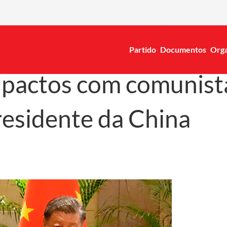
Partido
Documentos
Orga
“pactos com comunistas
residente da China