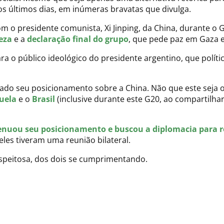
os últimos dias, em inúmeras bravatas que divulga.
com o presidente comunista, Xi Jinping, da China, durante o
eza
e a
declaração final do grupo
, que pede paz em Gaza e
 o público ideológico do presidente argentino, que polític
sado seu posicionamento sobre a China. Não que este seja 
uela
e o
Brasil
(inclusive durante este G20, ao compartilh
enuou seu posicionamento e buscou a diplomacia para res
eles tiveram uma reunião bilateral.
espeitosa, dos dois se cumprimentando.