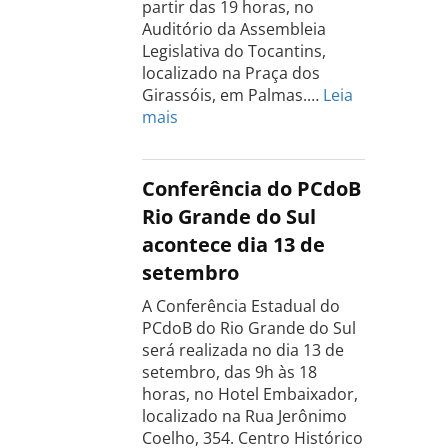
partir das 19 horas, no
Auditório da Assembleia
Legislativa do Tocantins,
localizado na Praça dos
Girassóis, em Palmas.…
Leia
:
mais
Conferência
Estadual
do
Conferência do PCdoB
PCdoB
Rio Grande do Sul
Tocantins
acontece dia 13 de
será
setembro
realizada
dia
A Conferência Estadual do
18
PCdoB do Rio Grande do Sul
de
será realizada no dia 13 de
setembro
setembro, das 9h às 18
horas, no Hotel Embaixador,
localizado na Rua Jerônimo
Coelho, 354. Centro Histórico