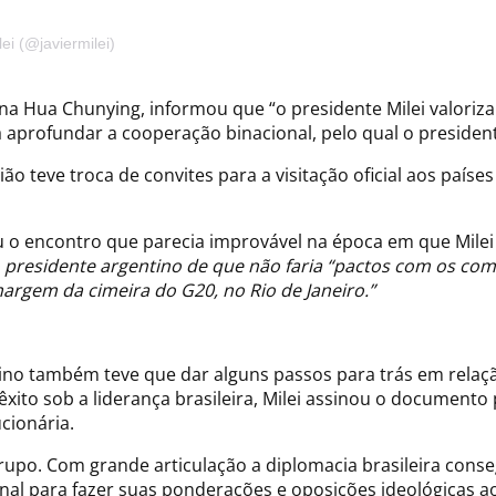
ei (@javiermilei)
 Hua Chunying, informou que “o presidente Milei valoriza 
 aprofundar a cooperação binacional, pelo qual o president
nião teve troca de convites para a visitação oficial aos p
u o encontro que parecia improvável na época em que Mile
do presidente argentino de que não faria “pactos com os com
 margem da cimeira do G20, no Rio de Janeiro.”
ino também teve que dar alguns passos para trás em relaçã
xito sob a liderança brasileira, Milei assinou o documento 
cionária.
upo. Com grande articulação a diplomacia brasileira cons
inal para fazer suas ponderações e oposições ideológicas a