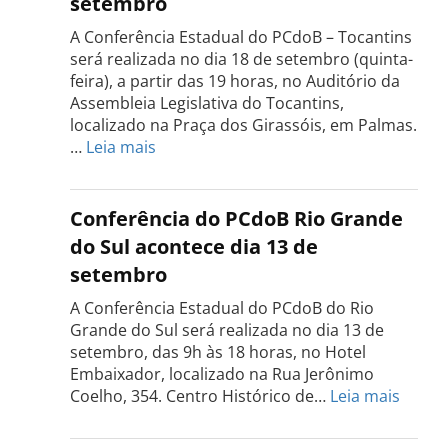
setembro
A Conferência Estadual do PCdoB – Tocantins
será realizada no dia 18 de setembro (quinta-
feira), a partir das 19 horas, no Auditório da
Assembleia Legislativa do Tocantins,
localizado na Praça dos Girassóis, em Palmas.
:
…
Leia mais
Conferência
Estadual
do
Conferência do PCdoB Rio Grande
PCdoB
do Sul acontece dia 13 de
Tocantins
setembro
será
realizada
A Conferência Estadual do PCdoB do Rio
dia
Grande do Sul será realizada no dia 13 de
18
setembro, das 9h às 18 horas, no Hotel
de
Embaixador, localizado na Rua Jerônimo
setembro
:
Coelho, 354. Centro Histórico de…
Leia mais
Confe
do