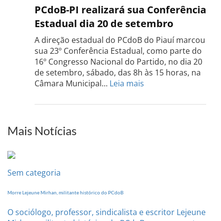
PCdo
PCdoB-PI realizará sua Conferência
Rio
Estadual dia 20 de setembro
Grand
do
A direção estadual do PCdoB do Piauí marcou
Sul
sua 23º Conferência Estadual, como parte do
acont
16º Congresso Nacional do Partido, no dia 20
dia
de setembro, sábado, das 8h às 15 horas, na
13
:
Câmara Municipal…
Leia mais
de
PCdoB-
setem
PI
realizará
sua
Mais Notícias
Conferência
Estadual
dia
20
Sem categoria
de
setembro
Morre Lejeune Mirhan, militante histórico do PCdoB
O sociólogo, professor, sindicalista e escritor Lejeune