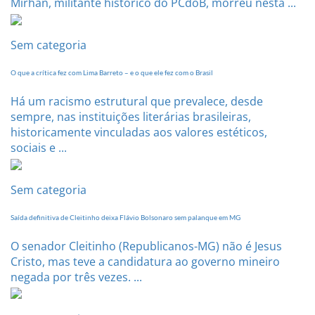
Mirhan, militante histórico do PCdoB, morreu nesta ...
Sem categoria
O que a crítica fez com Lima Barreto – e o que ele fez com o Brasil
Há um racismo estrutural que prevalece, desde
sempre, nas instituições literárias brasileiras,
historicamente vinculadas aos valores estéticos,
sociais e ...
Sem categoria
Saída definitiva de Cleitinho deixa Flávio Bolsonaro sem palanque em MG
O senador Cleitinho (Republicanos-MG) não é Jesus
Cristo, mas teve a candidatura ao governo mineiro
negada por três vezes. ...