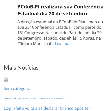
PCdo
PCdoB-PI realizará sua Conferência
Rio
Estadual dia 20 de setembro
Grand
do
A direção estadual do PCdoB do Piauí marcou
Sul
sua 23º Conferência Estadual, como parte do
acont
16º Congresso Nacional do Partido, no dia 20
dia
de setembro, sábado, das 8h às 15 horas, na
13
:
Câmara Municipal…
Leia mais
de
PCdoB-
setem
PI
realizará
sua
Mais Notícias
Conferência
Estadual
dia
20
Sem categoria
de
setembro
Pressionado, ACM Neto volta a se declarar branco em 2026
Ex-prefeito volta a se declarar branco após ter