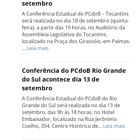
setembro
A Conferência Estadual do PCdoB – Tocantins
será realizada no dia 18 de setembro (quinta-
feira), a partir das 19 horas, no Auditório da
Assembleia Legislativa do Tocantins,
localizado na Praça dos Girassóis, em Palmas.
:
…
Leia mais
Conferência
Estadual
do
Conferência do PCdoB Rio Grande
PCdoB
do Sul acontece dia 13 de
Tocantins
setembro
será
realizada
A Conferência Estadual do PCdoB do Rio
dia
Grande do Sul será realizada no dia 13 de
18
setembro, das 9h às 18 horas, no Hotel
de
Embaixador, localizado na Rua Jerônimo
setembro
:
Coelho, 354. Centro Histórico de…
Leia mais
Confe
do