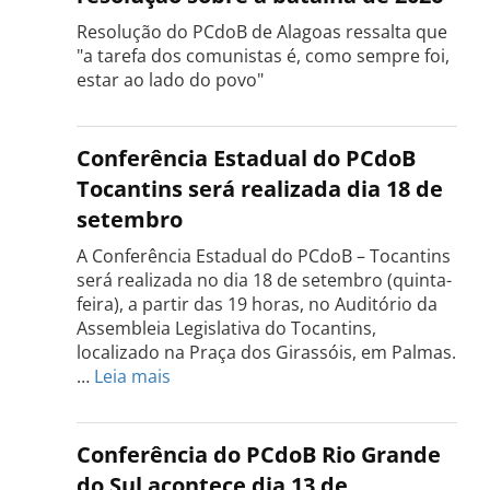
Resolução do PCdoB de Alagoas ressalta que
"a tarefa dos comunistas é, como sempre foi,
estar ao lado do povo"
Conferência Estadual do PCdoB
Tocantins será realizada dia 18 de
setembro
A Conferência Estadual do PCdoB – Tocantins
será realizada no dia 18 de setembro (quinta-
feira), a partir das 19 horas, no Auditório da
Assembleia Legislativa do Tocantins,
localizado na Praça dos Girassóis, em Palmas.
:
…
Leia mais
Conferência
Estadual
do
Conferência do PCdoB Rio Grande
PCdoB
do Sul acontece dia 13 de