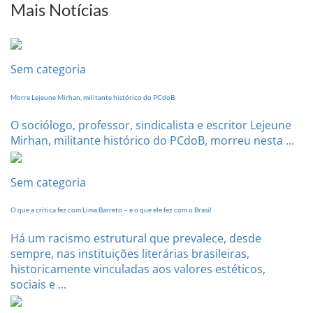
sua
Mais Notícias
Conferência
Estadual
dia
20
Sem categoria
de
setembro
Morre Lejeune Mirhan, militante histórico do PCdoB
O sociólogo, professor, sindicalista e escritor Lejeune
Mirhan, militante histórico do PCdoB, morreu nesta ...
Sem categoria
O que a crítica fez com Lima Barreto – e o que ele fez com o Brasil
Há um racismo estrutural que prevalece, desde
sempre, nas instituições literárias brasileiras,
historicamente vinculadas aos valores estéticos,
sociais e ...