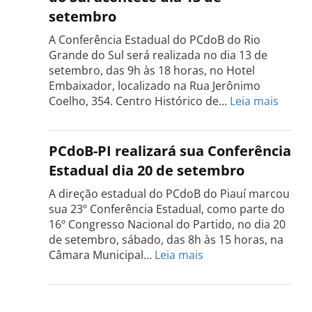
Tocantins
setembro
será
realizada
A Conferência Estadual do PCdoB do Rio
dia
Grande do Sul será realizada no dia 13 de
18
setembro, das 9h às 18 horas, no Hotel
de
Embaixador, localizado na Rua Jerônimo
setembro
:
Coelho, 354. Centro Histórico de…
Leia mais
Confe
do
PCdo
PCdoB-PI realizará sua Conferência
Rio
Estadual dia 20 de setembro
Grand
do
A direção estadual do PCdoB do Piauí marcou
Sul
sua 23º Conferência Estadual, como parte do
acont
16º Congresso Nacional do Partido, no dia 20
dia
de setembro, sábado, das 8h às 15 horas, na
13
:
Câmara Municipal…
Leia mais
de
PCdoB-
setem
PI
realizará