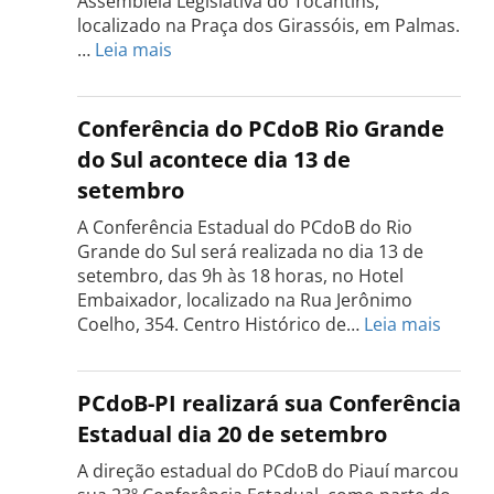
Assembleia Legislativa do Tocantins,
localizado na Praça dos Girassóis, em Palmas.
:
…
Leia mais
Conferência
Estadual
do
Conferência do PCdoB Rio Grande
PCdoB
do Sul acontece dia 13 de
Tocantins
setembro
será
realizada
A Conferência Estadual do PCdoB do Rio
dia
Grande do Sul será realizada no dia 13 de
18
setembro, das 9h às 18 horas, no Hotel
de
Embaixador, localizado na Rua Jerônimo
setembro
:
Coelho, 354. Centro Histórico de…
Leia mais
Confe
do
PCdo
PCdoB-PI realizará sua Conferência
Rio
Estadual dia 20 de setembro
Grand
do
A direção estadual do PCdoB do Piauí marcou
Sul