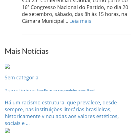
sua 23º Conferência Estadual, como parte do
acont
16º Congresso Nacional do Partido, no dia 20
dia
de setembro, sábado, das 8h às 15 horas, na
13
:
Câmara Municipal…
Leia mais
de
PCdoB-
setem
PI
realizará
sua
Mais Notícias
Conferência
Estadual
dia
20
Sem categoria
de
setembro
O que a crítica fez com Lima Barreto – e o que ele fez com o Brasil
Há um racismo estrutural que prevalece, desde
sempre, nas instituições literárias brasileiras,
historicamente vinculadas aos valores estéticos,
sociais e ...