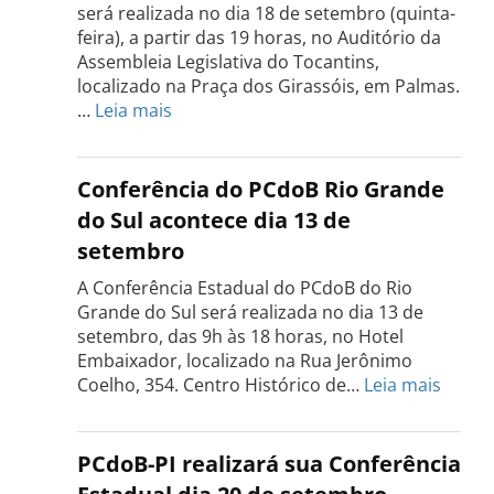
será realizada no dia 18 de setembro (quinta-
feira), a partir das 19 horas, no Auditório da
Assembleia Legislativa do Tocantins,
localizado na Praça dos Girassóis, em Palmas.
:
…
Leia mais
Conferência
Estadual
do
Conferência do PCdoB Rio Grande
PCdoB
do Sul acontece dia 13 de
Tocantins
setembro
será
realizada
A Conferência Estadual do PCdoB do Rio
dia
Grande do Sul será realizada no dia 13 de
18
setembro, das 9h às 18 horas, no Hotel
de
Embaixador, localizado na Rua Jerônimo
setembro
:
Coelho, 354. Centro Histórico de…
Leia mais
Confe
do
PCdo
PCdoB-PI realizará sua Conferência
Rio