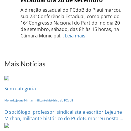
Estadual dia 20 de setembro
Grand
do
A direção estadual do PCdoB do Piauí marcou
Sul
sua 23º Conferência Estadual, como parte do
acont
16º Congresso Nacional do Partido, no dia 20
dia
de setembro, sábado, das 8h às 15 horas, na
13
:
Câmara Municipal…
Leia mais
de
PCdoB-
setem
PI
realizará
sua
Mais Notícias
Conferência
Estadual
dia
20
Sem categoria
de
setembro
Morre Lejeune Mirhan, militante histórico do PCdoB
O sociólogo, professor, sindicalista e escritor Lejeune
Mirhan, militante histórico do PCdoB, morreu nesta ...