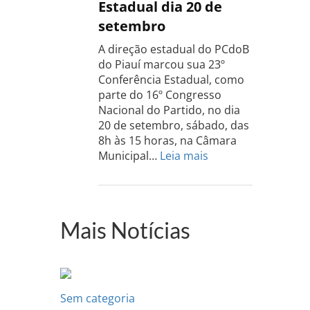
Estadual dia 20 de
do
setembro
Sul
acontece
A direção estadual do PCdoB
dia
do Piauí marcou sua 23º
13
Conferência Estadual, como
de
parte do 16º Congresso
setembro
Nacional do Partido, no dia
20 de setembro, sábado, das
8h às 15 horas, na Câmara
:
Municipal…
Leia mais
PCdoB-
PI
realizará
sua
Mais Notícias
Conferência
Estadual
dia
20
de
Sem categoria
setembro