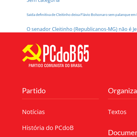
Saída definitiva de Cleitinho deixa Flávio Bolsonaro sem palanque e
O senador Cleitinho (Republicanos-MG) não é Jes
Partido
Organiz
Notícias
Textos
História do PCdoB
Documen