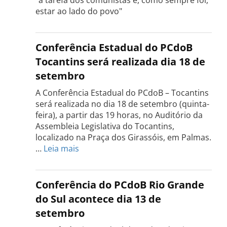
estar ao lado do povo"
Conferência Estadual do PCdoB
Tocantins será realizada dia 18 de
setembro
A Conferência Estadual do PCdoB – Tocantins
será realizada no dia 18 de setembro (quinta-
feira), a partir das 19 horas, no Auditório da
Assembleia Legislativa do Tocantins,
localizado na Praça dos Girassóis, em Palmas.
:
…
Leia mais
Conferência
Estadual
do
Conferência do PCdoB Rio Grande
PCdoB
do Sul acontece dia 13 de
Tocantins
setembro
será
realizada