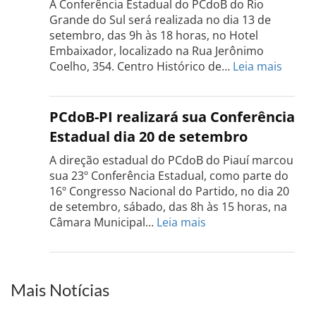
A Conferência Estadual do PCdoB do Rio
dia
Grande do Sul será realizada no dia 13 de
18
setembro, das 9h às 18 horas, no Hotel
de
Embaixador, localizado na Rua Jerônimo
setembro
:
Coelho, 354. Centro Histórico de…
Leia mais
Confe
do
PCdo
PCdoB-PI realizará sua Conferência
Rio
Estadual dia 20 de setembro
Grand
do
A direção estadual do PCdoB do Piauí marcou
Sul
sua 23º Conferência Estadual, como parte do
acont
16º Congresso Nacional do Partido, no dia 20
dia
de setembro, sábado, das 8h às 15 horas, na
13
:
Câmara Municipal…
Leia mais
de
PCdoB-
setem
PI
realizará
sua
Mais Notícias
Conferência
Estadual