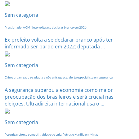
dia
20
Sem categoria
de
setembro
Pressionado, ACM Neto volta a se declarar branco em 2026
Ex-prefeito volta a se declarar branco após ter
informado ser pardo em 2022; deputada ...
Sem categoria
Crime organizado se adapta e não enfraquece, alerta especialista em segurança
A segurança superou a economia como maior
preocupação dos brasileiros e será crucial nas
eleições. Ultradireita internacional usa o ...
Sem categoria
Pesquisa reforça competitividade de Lula, Patrus e Marília em Minas