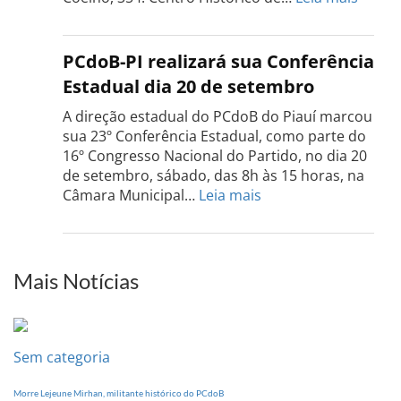
Confe
do
PCdo
PCdoB-PI realizará sua Conferência
Rio
Estadual dia 20 de setembro
Grand
do
A direção estadual do PCdoB do Piauí marcou
Sul
sua 23º Conferência Estadual, como parte do
acont
16º Congresso Nacional do Partido, no dia 20
dia
de setembro, sábado, das 8h às 15 horas, na
13
:
Câmara Municipal…
Leia mais
de
PCdoB-
setem
PI
realizará
sua
Mais Notícias
Conferência
Estadual
dia
20
Sem categoria
de
setembro
Morre Lejeune Mirhan, militante histórico do PCdoB