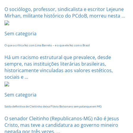
O sociólogo, professor, sindicalista e escritor Lejeune
Mirhan, militante histórico do PCdoB, morreu nesta ...
Sem categoria
O que a crítica fez com Lima Barreto – e o que ele fez com o Brasil
Há um racismo estrutural que prevalece, desde
sempre, nas instituições literárias brasileiras,
historicamente vinculadas aos valores estéticos,
sociais e ...
Sem categoria
Saída definitiva de Cleitinho deixa Flávio Bolsonaro sem palanque em MG
O senador Cleitinho (Republicanos-MG) não é Jesus
Cristo, mas teve a candidatura ao governo mineiro
negada por três vezes. ...