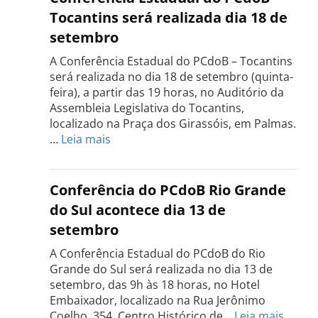
Tocantins será realizada dia 18 de
setembro
A Conferência Estadual do PCdoB – Tocantins
será realizada no dia 18 de setembro (quinta-
feira), a partir das 19 horas, no Auditório da
Assembleia Legislativa do Tocantins,
localizado na Praça dos Girassóis, em Palmas.
:
…
Leia mais
Conferência
Estadual
do
Conferência do PCdoB Rio Grande
PCdoB
do Sul acontece dia 13 de
Tocantins
setembro
será
realizada
A Conferência Estadual do PCdoB do Rio
dia
Grande do Sul será realizada no dia 13 de
18
setembro, das 9h às 18 horas, no Hotel
de
Embaixador, localizado na Rua Jerônimo
setembro
:
Coelho, 354. Centro Histórico de…
Leia mais