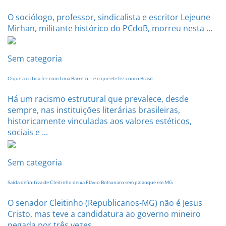
O sociólogo, professor, sindicalista e escritor Lejeune
Mirhan, militante histórico do PCdoB, morreu nesta ...
Sem categoria
O que a crítica fez com Lima Barreto – e o que ele fez com o Brasil
Há um racismo estrutural que prevalece, desde
sempre, nas instituições literárias brasileiras,
historicamente vinculadas aos valores estéticos,
sociais e ...
Sem categoria
Saída definitiva de Cleitinho deixa Flávio Bolsonaro sem palanque em MG
O senador Cleitinho (Republicanos-MG) não é Jesus
Cristo, mas teve a candidatura ao governo mineiro
negada por três vezes. ...