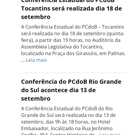
Tocantins será realizada dia 18 de
setembro
A Conferência Estadual do PCdoB – Tocantins
será realizada no dia 18 de setembro (quinta-
feira), a partir das 19 horas, no Auditório da
Assembleia Legislativa do Tocantins,
localizado na Praça dos Girassóis, em Palmas.
:
…
Leia mais
Conferência
Estadual
do
Conferência do PCdoB Rio Grande
PCdoB
do Sul acontece dia 13 de
Tocantins
setembro
será
realizada
A Conferência Estadual do PCdoB do Rio
dia
Grande do Sul será realizada no dia 13 de
18
setembro, das 9h às 18 horas, no Hotel
de
Embaixador, localizado na Rua Jerônimo
setembro
:
Coelho, 354. Centro Histórico de…
Leia mais