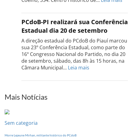
Confe
do
PCdo
PCdoB-PI realizará sua Conferência
Rio
Estadual dia 20 de setembro
Grand
do
A direção estadual do PCdoB do Piauí marcou
Sul
sua 23º Conferência Estadual, como parte do
acont
16º Congresso Nacional do Partido, no dia 20
dia
de setembro, sábado, das 8h às 15 horas, na
13
:
Câmara Municipal…
Leia mais
de
PCdoB-
setem
PI
realizará
sua
Mais Notícias
Conferência
Estadual
dia
20
Sem categoria
de
setembro
Morre Lejeune Mirhan, militante histórico do PCdoB