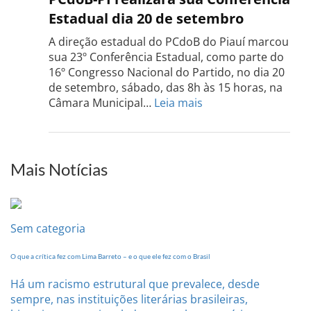
Rio
Estadual dia 20 de setembro
Grand
do
A direção estadual do PCdoB do Piauí marcou
Sul
sua 23º Conferência Estadual, como parte do
acont
16º Congresso Nacional do Partido, no dia 20
dia
de setembro, sábado, das 8h às 15 horas, na
13
:
Câmara Municipal…
Leia mais
de
PCdoB-
setem
PI
realizará
sua
Mais Notícias
Conferência
Estadual
dia
20
Sem categoria
de
setembro
O que a crítica fez com Lima Barreto – e o que ele fez com o Brasil
Há um racismo estrutural que prevalece, desde
sempre, nas instituições literárias brasileiras,