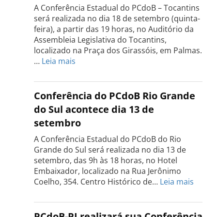
A Conferência Estadual do PCdoB – Tocantins
será realizada no dia 18 de setembro (quinta-
feira), a partir das 19 horas, no Auditório da
Assembleia Legislativa do Tocantins,
localizado na Praça dos Girassóis, em Palmas.
:
…
Leia mais
Conferência
Estadual
do
Conferência do PCdoB Rio Grande
PCdoB
do Sul acontece dia 13 de
Tocantins
setembro
será
realizada
A Conferência Estadual do PCdoB do Rio
dia
Grande do Sul será realizada no dia 13 de
18
setembro, das 9h às 18 horas, no Hotel
de
Embaixador, localizado na Rua Jerônimo
setembro
:
Coelho, 354. Centro Histórico de…
Leia mais
Confe
do
PCdo
PCdoB-PI realizará sua Conferência