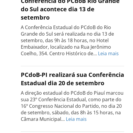
Conferência do PCdoB Rio Grande
PCdoB
do Sul acontece dia 13 de
Tocantins
setembro
será
realizada
A Conferência Estadual do PCdoB do Rio
dia
Grande do Sul será realizada no dia 13 de
18
setembro, das 9h às 18 horas, no Hotel
de
Embaixador, localizado na Rua Jerônimo
setembro
:
Coelho, 354. Centro Histórico de…
Leia mais
Confe
do
PCdo
PCdoB-PI realizará sua Conferência
Rio
Estadual dia 20 de setembro
Grand
do
A direção estadual do PCdoB do Piauí marcou
Sul
sua 23º Conferência Estadual, como parte do
acont
16º Congresso Nacional do Partido, no dia 20
dia
de setembro, sábado, das 8h às 15 horas, na
13
:
Câmara Municipal…
Leia mais
de
PCdoB-
setem
PI