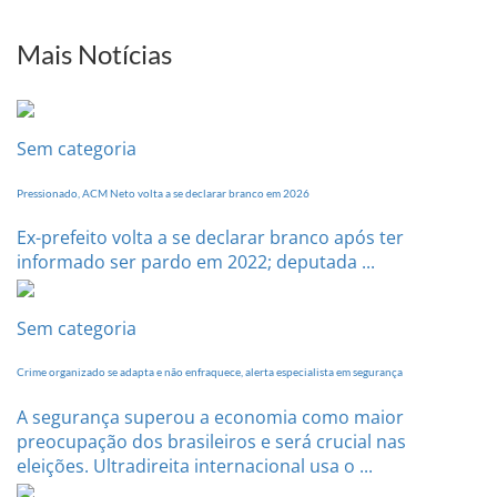
realizará
sua
Mais Notícias
Conferência
Estadual
dia
20
Sem categoria
de
setembro
Pressionado, ACM Neto volta a se declarar branco em 2026
Ex-prefeito volta a se declarar branco após ter
informado ser pardo em 2022; deputada ...
Sem categoria
Crime organizado se adapta e não enfraquece, alerta especialista em segurança
A segurança superou a economia como maior
preocupação dos brasileiros e será crucial nas
eleições. Ultradireita internacional usa o ...