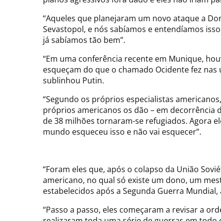
“Aqueles que planejaram um novo ataque a Don
Sevastopol, e nós sabíamos e entendíamos isso
já sabíamos tão bem”.
“Em uma conferência recente em Munique, houve
esqueçam do que o chamado Ocidente fez nas últ
sublinhou Putin.
“Segundo os próprios especialistas americanos
próprios americanos os dão – em decorrência 
de 38 milhões tornaram-se refugiados. Agora 
mundo esqueceu isso e não vai esquecer”.
“Foram eles que, após o colapso da União Sovi
americano, no qual só existe um dono, um mest
estabelecidos após a Segunda Guerra Mundial, a
“Passo a passo, eles começaram a revisar a or
realizaram toda uma série de guerras em todo o