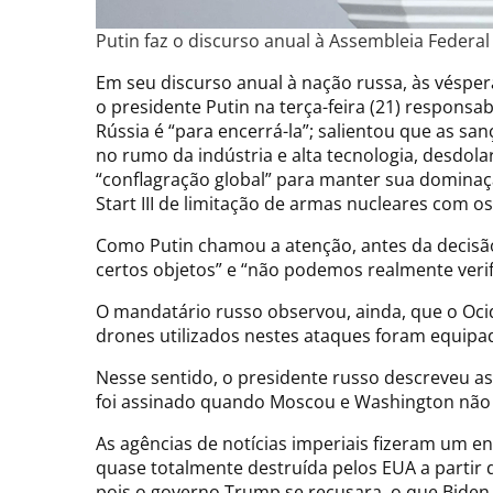
Putin faz o discurso anual à Assembleia Federal
Em seu discurso anual à nação russa, às vésper
o presidente Putin na terça-feira (21) respons
Rússia é “para encerrá-la”; salientou que as s
no rumo da indústria e alta tecnologia, desdol
“conflagração global” para manter sua dominaç
Start III de limitação de armas nucleares com o
Como Putin chamou a atenção, antes da decisão
certos objetos” e “não podemos realmente verif
O mandatário russo observou, ainda, que o Ocid
drones utilizados nestes ataques foram equipa
Nesse sentido, o presidente russo descreveu as
foi assinado quando Moscou e Washington não 
As agências de notícias imperiais fizeram um e
quase totalmente destruída pelos EUA a partir de
pois o governo Trump se recusara, o que Biden r