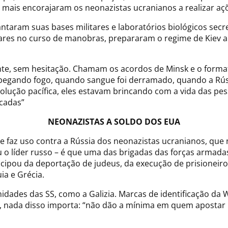
z mais encorajaram os neonazistas ucranianos a realizar aç
taram suas bases militares e laboratórios biológicos secre
ares no curso de manobras, prepararam o regime de Kiev a 
nte, sem hesitação. Chamam os acordos de Minsk e o form
egando fogo, quando sangue foi derramado, quando a Rússi
olução pacífica, eles estavam brincando com a vida das pe
cadas”
NEONAZISTAS A SOLDO DOS EUA
nte faz uso contra a Rússia dos neonazistas ucranianos, q
u o líder russo – é que uma das brigadas das forças armada
ticipou da deportação de judeus, da execução de prisioneir
uia e Grécia.
ades das SS, como a Galizia. Marcas de identificação da
, nada disso importa: “não dão a mínima em quem apostar na