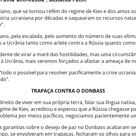
iano, que se tornou refém do regime de Kiev e dos amos o
ústria ucraniana por décadas e saquearam os recursos natur
”.
iano, pela escalada, pelo aumento do número de suas vítimas
do a Ucrânia tanto como aríete contra a Rússia quanto com
dente de virar a maré das hostilidades, mas uma circunstân
à Ucrânia, mais seremos forçados a afastar a ameaça de nos
“todo o possível para resolver pacificamente a crise ucrani
do”.
TRAPAÇA CONTRA O DONBASS
ireito de viver em sua própria terra, falar sua língua nativa
gime de Kiev, acreditou e esperou que a Rússia chegasse pa
oblema por meios pacíficos, negociamos pacientemente uma sa
s garantias sobre o desejo de paz no Donbass acabaram s
po, se envolveram em trapaças, fecharam os olhos para os 