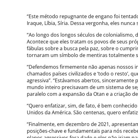
“Este método repugnante de engano foi tentado
Iraque, Líbia, Síria. Dessa vergonha, eles nunca
“Ao longo dos longos séculos de colonialismo, 
Acontece que eles tratam os povos de seus p
fábulas sobre a busca pela paz, sobre o cumpr
tornaram um símbolo de mentiras totalmente s
“Defendemos firmemente não apenas nossos in
chamados países civilizados e ‘todo o resto’, 
agressiva”. “Estávamos abertos, sinceramente 
mundo inteiro precisavam de um sistema de segu
paralelo com a expansão da Otan e a criação de
“Quero enfatizar, sim, de fato, é bem conhecid
Unidos da América. São centenas, quero enfatiz
“Finalmente, em dezembro de 2021, apresentamo
posições-chave e fundamentais para nós receber
planos agressivos fora dado e eles não iriam pa