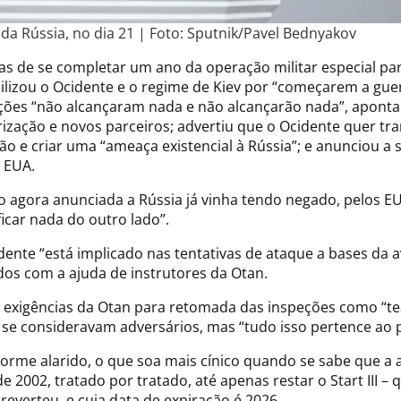
 da Rússia, no dia 21 | Foto: Sputnik/Pavel Bednyakov
as de se completar um ano da operação militar especial par
abilizou o Ocidente e o regime de Kiev por “começarem a gu
anções “não alcançaram nada e não alcançarão nada”, apont
arização e novos parceiros; advertiu que o Ocidente quer 
ão e criar uma “ameaça existencial à Rússia”; e anunciou a
s EUA.
 agora anunciada a Rússia já vinha tendo negado, pelos EU
icar nada do outro lado”.
ente “está implicado nas tentativas de ataque a bases da a
dos com a ajuda de instrutores da Otan.
 exigências da Otan para retomada das inspeções como “teat
se consideravam adversários, mas “tudo isso pertence ao 
norme alarido, o que soa mais cínico quando se sabe que a a
 2002, tratado por tratado, até apenas restar o Start III –
everteu, e cuja data de expiração é 2026.