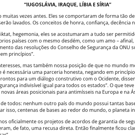
“IUGOSLÁVIA, IRAQUE, LÍBIA E SÍRIA”
 muitas vezes antes. Eles se comportaram de forma tão des
 serão lavados. Os conceitos de honra, confiança, decência 
diktat, hegemonia, eles se acostumaram a tudo ser permiti
róprios países com o mesmo desdém, como um amo – afinal
imento das resoluções do Conselho de Segurança da ONU sob
em princípios”.
teresses, mas também nossa posição de que no mundo mod
que é necessária uma parceria honesta, negando em princípi
prontos para um diálogo construtivo com o Ocidente, disse
rança indivisível igual para todos os estados”. O que tev
 novas áreas posicionais para antimísseis na Europa e na Ás
o de todos: nenhum outro país do mundo possui tantas base
ar isso, centenas de bases ao redor do mundo, o planeta int
s oficialmente os projetos de acordos de garantia de seg
am, de fato, uma recusa direta. Então finalmente ficou cl
rar”.