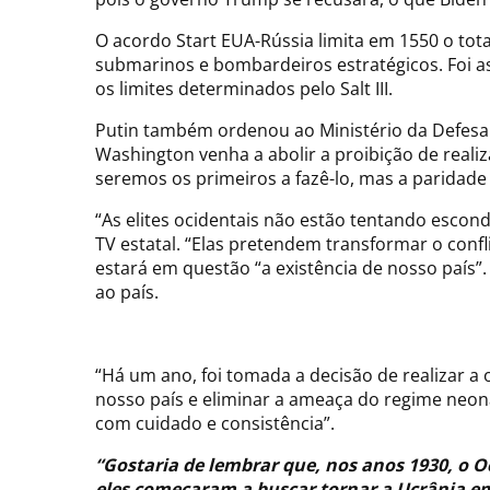
O acordo Start EUA-Rússia limita em 1550 o tota
submarinos e bombardeiros estratégicos. Foi a
os limites determinados pelo Salt III.
Putin também ordenou ao Ministério da Defesa 
Washington venha a abolir a proibição de reali
seremos os primeiros a fazê-lo, mas a paridade 
“As elites ocidentais não estão tentando esconde
TV estatal. “Elas pretendem transformar o confl
estará em questão “a existência de nosso país
ao país.
“Há um ano, foi tomada a decisão de realizar a 
nosso país e eliminar a ameaça do regime neona
com cuidado e consistência”.
“Gostaria de lembrar que, nos anos 1930, o
eles começaram a buscar tornar a Ucrânia em