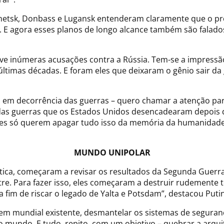
etsk, Donbass e Lugansk entenderam claramente que o pró
. E agora esses planos de longo alcance também são falado
 inúmeras acusações contra a Rússia. Tem-se a impressão 
imas décadas. E foram eles que deixaram o gênio sair da g
, em decorrência das guerras – quero chamar a atenção pa
das guerras que os Estados Unidos desencadearam depois 
eles só querem apagar tudo isso da memória da humanidad
MUNDO UNIPOLAR
ética, começaram a revisar os resultados da Segunda Guerr
re. Para fazer isso, eles começaram a destruir rudement
 fim de riscar o legado de Yalta e Potsdam”, destacou Putin
dem mundial existente, desmantelar os sistemas de seguran
 mundo. E tudo, repito, com um objetivo – quebrar a arquit