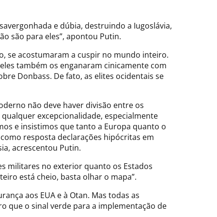
avergonhada e dúbia, destruindo a Iugoslávia,
não são para eles”, apontou Putin.
do, se acostumaram a cuspir no mundo inteiro.
, eles também os enganaram cinicamente com
re Donbass. De fato, as elites ocidentais se
erno não deve haver divisão entre os
o qualquer excepcionalidade, especialmente
mos e insistimos que tanto a Europa quanto o
e como resposta declarações hipócritas em
ia, acrescentou Putin.
s militares no exterior quanto os Estados
eiro está cheio, basta olhar o mapa”.
urança aos EUA e à Otan. Mas todas as
aro que o sinal verde para a implementação de