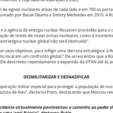
l de ogivas nucleares ativas de cada lado e em 700 os porta
ssinado por Barak Obama e Dmitry Medvedev em 2010. A Rús
e à agência de energia nuclear Rosatom prontidão para o d
zação de testes de novas armas nucleares, como é insisten
estratégica nuclear global não será destruída”.
r seus objetivos, para infligir uma ‘derrota estratégica’ à R
ito local em um confronto global.” Ele acrescentou que a R
”. Ele descreveu repetidamente a expansão da OTAN até às 
DESMILITARIZAR E DESNAZIFICAR
operação militar especial para proteger a população de noss
zista de Kiev”, declarou Putin, destacando que Moscou res
 Ocidente virtualmente pavimentou o caminho ao poder 
 uma ‘anti-Rússia”, destacou Putin.