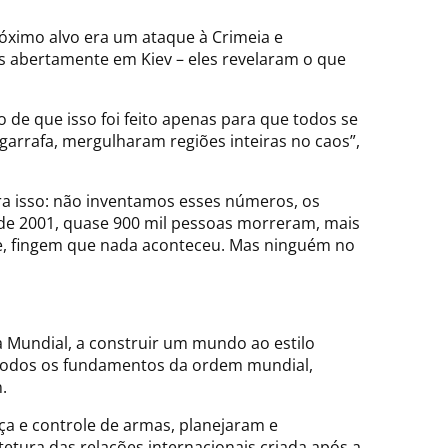
ximo alvo era um ataque à Crimeia e
s abertamente em Kiev – eles revelaram o que
de que isso foi feito apenas para que todos se
arrafa, mergulharam regiões inteiras no caos”,
ra isso: não inventamos esses números, os
de 2001, quase 900 mil pessoas morreram, mais
e, fingem que nada aconteceu. Mas ninguém no
a Mundial, a construir um mundo ao estilo
e todos os fundamentos da ordem mundial,
.
ça e controle de armas, planejaram e
etura das relações internacionais criada após a