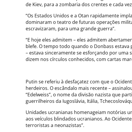
de Kiev, para a zombaria dos crentes e cada ve
“Os Estados Unidos e a Otan rapidamente implan
dominaram o teatro de futuras operações milit
escravizaram, para uma grande guerra”.
“E hoje eles admitem – eles admitem abertame
blefe. O tempo todo quando o Donbass estava p
– estava sinceramente se esforçando por uma s
dizem nos círculos conhecidos, com cartas mar
Putin se referiu à desfaçatez com que o Ocide
herdeiros. O escândalo mais recente – assinalo
“Edelweiss”, o nome da divisão nazista que par
guerrilheiros da Iugoslávia, Itália, Tchecoslováq
Unidades ucranianas homenageiam notórias unid
aos veículos blindados ucranianos. Ao Ocidente
terroristas a neonazistas”.