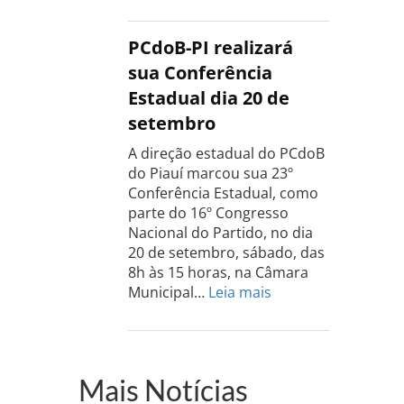
Conferência
do
PCdoB
PCdoB-PI realizará
Rio
sua Conferência
Grande
Estadual dia 20 de
do
setembro
Sul
acontece
A direção estadual do PCdoB
dia
do Piauí marcou sua 23º
13
Conferência Estadual, como
de
parte do 16º Congresso
setembro
Nacional do Partido, no dia
20 de setembro, sábado, das
8h às 15 horas, na Câmara
:
Municipal…
Leia mais
PCdoB-
PI
realizará
sua
Mais Notícias
Conferência