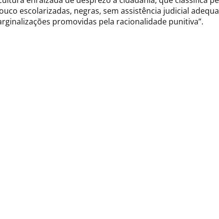
ultura enraizada de desprezo à cidadania, que classifica p
ouco escolarizadas, negras, sem assistência judicial adeq
ginalizações promovidas pela racionalidade punitiva”.