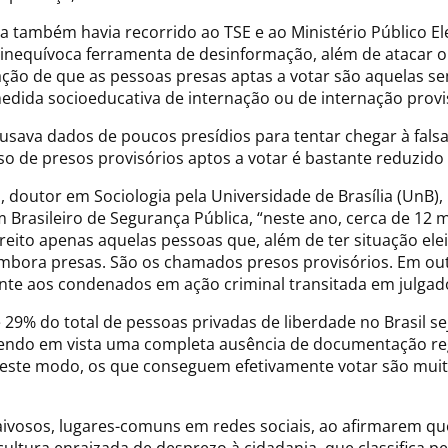
a também havia recorrido ao TSE e ao Ministério Público El
inequívoca ferramenta de desinformação, além de atacar o 
ação de que as pessoas presas aptas a votar são aquelas s
da socioeducativa de internação ou de internação provis
usava dados de poucos presídios para tentar chegar à falsa
so de presos provisórios aptos a votar é bastante reduzido 
 doutor em Sociologia pela Universidade de Brasília (UnB)
um Brasileiro de Segurança Pública, “neste ano, cerca de 12
reito apenas aquelas pessoas que, além de ter situação el
mbora presas. São os chamados presos provisórios. Em outr
mente aos condenados em ação criminal transitada em julga
29% do total de pessoas privadas de liberdade no Brasil sej
tendo em vista uma completa ausência de documentação regu
”. Deste modo, os que conseguem efetivamente votar são mu
 raivosos, lugares-comuns em redes sociais, ao afirmarem q