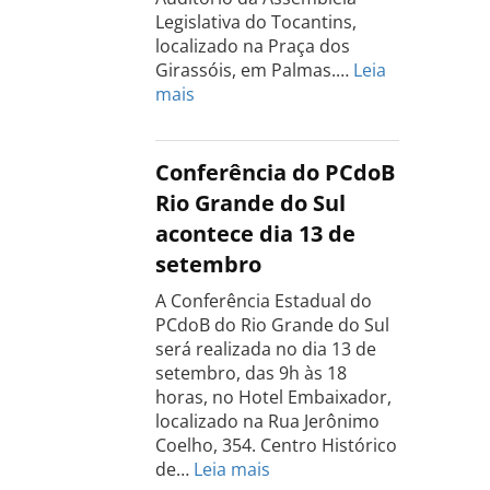
Legislativa do Tocantins,
localizado na Praça dos
Girassóis, em Palmas.…
Leia
:
mais
Conferência
Estadual
do
Conferência do PCdoB
PCdoB
Rio Grande do Sul
Tocantins
acontece dia 13 de
será
setembro
realizada
dia
A Conferência Estadual do
18
PCdoB do Rio Grande do Sul
de
será realizada no dia 13 de
setembro
setembro, das 9h às 18
horas, no Hotel Embaixador,
localizado na Rua Jerônimo
Coelho, 354. Centro Histórico
:
de…
Leia mais