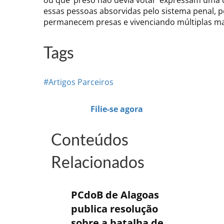
ou que ‘preso não devia votar’ expressam uma c
essas pessoas absorvidas pelo sistema penal, p
permanecem presas e vivenciando múltiplas mar
Tags
#Artigos Parceiros
Filie-se agora
Conteúdos
Relacionados
PCdoB de Alagoas
publica resolução
sobre a batalha de