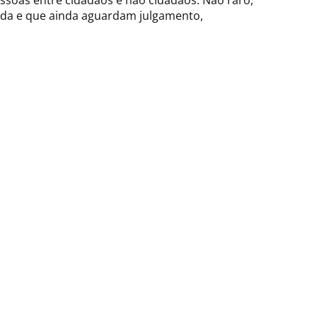
essoas entre cidadãos e não cidadãos. Não raro,
uada e que ainda aguardam julgamento,