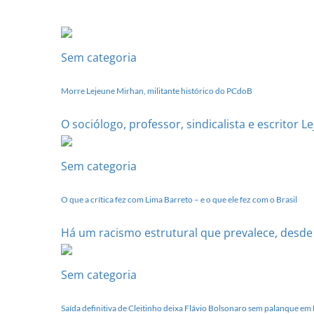
Estadual
dia
20
de
Sem categoria
setembro
Morre Lejeune Mirhan, militante histórico do PCdoB
O sociólogo, professor, sindicalista e escritor 
Sem categoria
O que a crítica fez com Lima Barreto – e o que ele fez com o Brasil
Há um racismo estrutural que prevalece, desde se
Sem categoria
Saída definitiva de Cleitinho deixa Flávio Bolsonaro sem palanque e