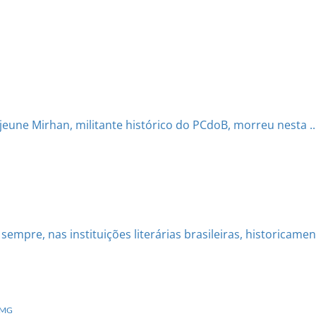
Lejeune Mirhan, militante histórico do PCdoB, morreu nesta ..
mpre, nas instituições literárias brasileiras, historicamente
m MG