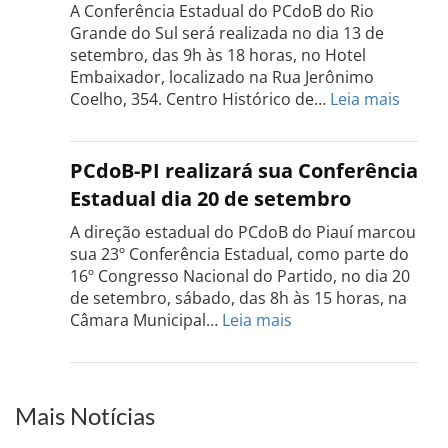
realizada
A Conferência Estadual do PCdoB do Rio
dia
Grande do Sul será realizada no dia 13 de
18
setembro, das 9h às 18 horas, no Hotel
de
Embaixador, localizado na Rua Jerônimo
setembro
:
Coelho, 354. Centro Histórico de…
Leia mais
Confe
do
PCdo
PCdoB-PI realizará sua Conferência
Rio
Estadual dia 20 de setembro
Grand
do
A direção estadual do PCdoB do Piauí marcou
Sul
sua 23º Conferência Estadual, como parte do
acont
16º Congresso Nacional do Partido, no dia 20
dia
de setembro, sábado, das 8h às 15 horas, na
13
:
Câmara Municipal…
Leia mais
de
PCdoB-
setem
PI
realizará
sua
Mais Notícias
Conferência