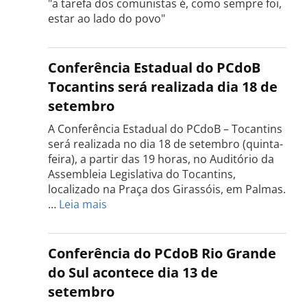
"a tarefa dos comunistas é, como sempre foi,
estar ao lado do povo"
Conferência Estadual do PCdoB
Tocantins será realizada dia 18 de
setembro
A Conferência Estadual do PCdoB – Tocantins
será realizada no dia 18 de setembro (quinta-
feira), a partir das 19 horas, no Auditório da
Assembleia Legislativa do Tocantins,
localizado na Praça dos Girassóis, em Palmas.
:
…
Leia mais
Conferência
Estadual
do
Conferência do PCdoB Rio Grande
PCdoB
do Sul acontece dia 13 de
Tocantins
setembro
será