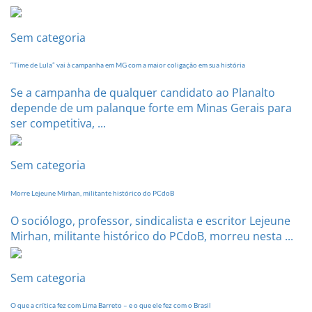
Estadual
dia
20
Sem categoria
de
setembro
“Time de Lula” vai à campanha em MG com a maior coligação em sua história
Se a campanha de qualquer candidato ao Planalto
depende de um palanque forte em Minas Gerais para
ser competitiva, ...
Sem categoria
Morre Lejeune Mirhan, militante histórico do PCdoB
O sociólogo, professor, sindicalista e escritor Lejeune
Mirhan, militante histórico do PCdoB, morreu nesta ...
Sem categoria
O que a crítica fez com Lima Barreto – e o que ele fez com o Brasil