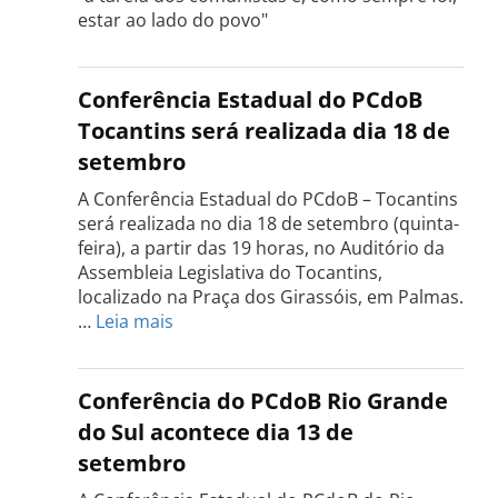
estar ao lado do povo"
Conferência Estadual do PCdoB
Tocantins será realizada dia 18 de
setembro
A Conferência Estadual do PCdoB – Tocantins
será realizada no dia 18 de setembro (quinta-
feira), a partir das 19 horas, no Auditório da
Assembleia Legislativa do Tocantins,
localizado na Praça dos Girassóis, em Palmas.
:
…
Leia mais
Conferência
Estadual
do
Conferência do PCdoB Rio Grande
PCdoB
do Sul acontece dia 13 de
Tocantins
setembro
será
realizada