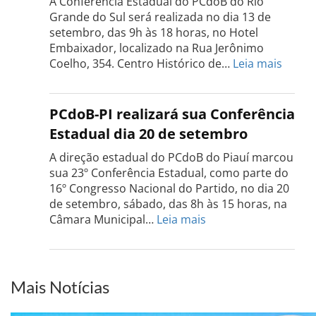
A Conferência Estadual do PCdoB do Rio
dia
Grande do Sul será realizada no dia 13 de
18
setembro, das 9h às 18 horas, no Hotel
de
Embaixador, localizado na Rua Jerônimo
setembro
:
Coelho, 354. Centro Histórico de…
Leia mais
Confe
do
PCdo
PCdoB-PI realizará sua Conferência
Rio
Estadual dia 20 de setembro
Grand
do
A direção estadual do PCdoB do Piauí marcou
Sul
sua 23º Conferência Estadual, como parte do
acont
16º Congresso Nacional do Partido, no dia 20
dia
de setembro, sábado, das 8h às 15 horas, na
13
:
Câmara Municipal…
Leia mais
de
PCdoB-
setem
PI
realizará
sua
Mais Notícias
Conferência
Estadual