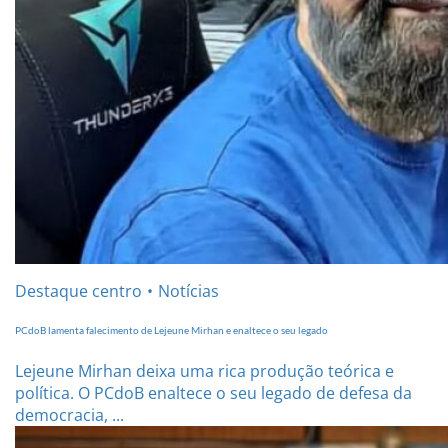
Destaque centro
Notícias
PCdoB lamenta falecimento de Lejeune Mirhan e enaltece o seu legado
Lejeune Mirhan deixa uma rica produção teórica e
política. O PCdoB enaltece o seu legado de defesa da
democracia, ...