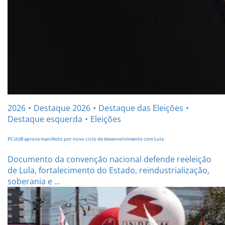
2026
Destaque 2026
Destaque das Eleições
Destaque esquerda
Eleições
PCdoB aprova manifesto por novo ciclo de desenvolvimento com Lula
Documento da convenção nacional defende reeleição
de Lula, fortalecimento do Estado, reindustrialização,
soberania e ...