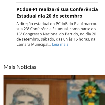
do
PCdo
PCdoB-PI realizará sua Conferência
Rio
Estadual dia 20 de setembro
Grand
do
A direção estadual do PCdoB do Piauí marcou
Sul
sua 23º Conferência Estadual, como parte do
acont
16º Congresso Nacional do Partido, no dia 20
dia
de setembro, sábado, das 8h às 15 horas, na
13
:
Câmara Municipal…
Leia mais
de
PCdoB-
setem
PI
realizará
sua
Mais Notícias
Conferência
Estadual
dia
20
de
setembro