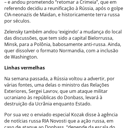
– e andou prometendo “retomar a Crimeia”, que em
referendo decidiu a reunificação à Rússia, após o golpe
CIA-neonazis de Maidan, e historicamente terra russa
por séculos.
Zelensky também andou ‘exigindo’ a mudança do local
das discussões, que tem sido a capital Bielorrussa,
Minsk, para a Polônia, babosamente anti-russa. Ainda,
quer dissolver o formato Normandia, com a inclusão
de Washington.
Linhas vermelhas
Na semana passada, a Rússia voltou a advertir, por
várias fontes, uma delas o ministro das Relações
Exteriores, Sergei Lavrov, que um ataque militar
ucraniano às repúblicas do Donbass, levará à
destruição da Ucrânia enquanto Estado.
Por sua vez o enviado especial Kozak disse à agência
de notícias russa RIA Novosti que a ação russa, em
caso de ataque ao Donbass, “depende da escala do