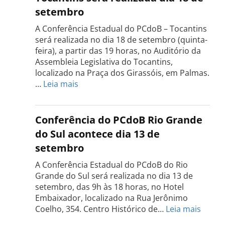
setembro
A Conferência Estadual do PCdoB – Tocantins
será realizada no dia 18 de setembro (quinta-
feira), a partir das 19 horas, no Auditório da
Assembleia Legislativa do Tocantins,
localizado na Praça dos Girassóis, em Palmas.
:
…
Leia mais
Conferência
Estadual
do
Conferência do PCdoB Rio Grande
PCdoB
do Sul acontece dia 13 de
Tocantins
setembro
será
realizada
A Conferência Estadual do PCdoB do Rio
dia
Grande do Sul será realizada no dia 13 de
18
setembro, das 9h às 18 horas, no Hotel
de
Embaixador, localizado na Rua Jerônimo
setembro
:
Coelho, 354. Centro Histórico de…
Leia mais
Confe