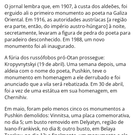
O jornal lembra que, em 1907, à custa dos aldeões, foi
erguido ali o primeiro monumento ao poeta na Galiza
Oriental. Em 1916, as autoridades austríacas [a região
era parte, então, do império austro-húngaro] à noite,
secretamente, levaram a figura de pedra do poeta para
paradeiro desconhecido. Em 1988, um novo
monumento foi ali inaugurado.
A fúria dos russófobos pró-Otan prossegue:
Kropyvnytskyi (19 de abril). Uma semana depois, uma
aldeia com o nome do poeta, Pushkin, teve o
monumento em homenagem a ele derrubado e foi
anunciado que a vila será rebatizada. Em 30 de abril,
foi a vez de uma estátua em sua homenagem, em
Chernihiv.
Em maio, foram pelo menos cinco os monumentos a
Pushkin demolidos: Vinnitsa, uma placa comemorativa,
no dia 5; um busto removido em Delyatyn, região de
Ivano-Frankivsk, no dia 8; outro busto, em Belaya