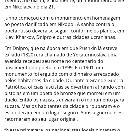
Tserkov, no dia 13; e finalmente, um monumento a ele
em Nikolaev, no dia 21.
Junho começou com o monumento em homenagem
ao poeta danificado em Nikopol. A sanha contra o
poeta russo deverá se seguir, conforme os planos, em
Kiev, Kharkov, Dnipro e outras cidades ucranianas.
Em Dnipro, que na época em que Pushkin lá esteve
exilado (1820) era chamado de Yekaterinoslav, uma
avenida recebeu seu nome no centenário do
nascimento do poeta, em 1899. Em 1901, um
monumento foi erguido com o dinheiro arrecadado
pelos habitantes da cidade. Durante a Grande Guerra
Patriótica, oficiais fascistas se divertiram atirando com
pistolas em um poeta de bronze que morreu em um
duelo. Então os nazistas enviaram o monumento para
sucata. Mas os habitantes da cidade o roubaram e o
esconderam em um lugar seguro. Após a guerra, eles
retornaram ao seu lugar original.
“Nesta primavera, os nacionalistas locais pintaram o