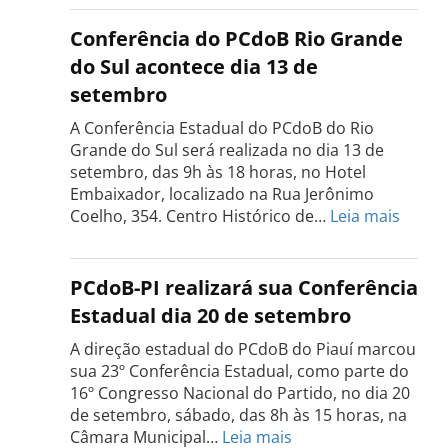
Estadual
do
Conferência do PCdoB Rio Grande
PCdoB
do Sul acontece dia 13 de
Tocantins
setembro
será
realizada
A Conferência Estadual do PCdoB do Rio
dia
Grande do Sul será realizada no dia 13 de
18
setembro, das 9h às 18 horas, no Hotel
de
Embaixador, localizado na Rua Jerônimo
setembro
:
Coelho, 354. Centro Histórico de…
Leia mais
Confe
do
PCdo
PCdoB-PI realizará sua Conferência
Rio
Estadual dia 20 de setembro
Grand
do
A direção estadual do PCdoB do Piauí marcou
Sul
sua 23º Conferência Estadual, como parte do
acont
16º Congresso Nacional do Partido, no dia 20
dia
de setembro, sábado, das 8h às 15 horas, na
13
:
Câmara Municipal…
Leia mais