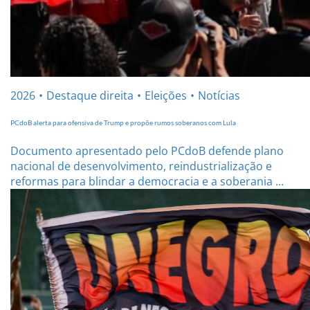
2026
Destaque direita
Eleições
Notícias
PCdoB alerta para ofensiva de Trump e propõe rumos soberanos com Lula
Documento apresentado pelo PCdoB defende plano
nacional de desenvolvimento, reindustrialização e
reformas para blindar a democracia e a soberania ...