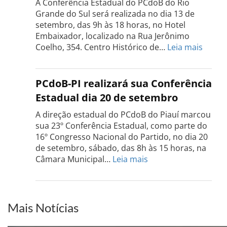
A Conferência Estadual do PCdoB do Rio
dia
Grande do Sul será realizada no dia 13 de
18
setembro, das 9h às 18 horas, no Hotel
de
Embaixador, localizado na Rua Jerônimo
setembro
:
Coelho, 354. Centro Histórico de…
Leia mais
Confe
do
PCdo
PCdoB-PI realizará sua Conferência
Rio
Estadual dia 20 de setembro
Grand
do
A direção estadual do PCdoB do Piauí marcou
Sul
sua 23º Conferência Estadual, como parte do
acont
16º Congresso Nacional do Partido, no dia 20
dia
de setembro, sábado, das 8h às 15 horas, na
13
:
Câmara Municipal…
Leia mais
de
PCdoB-
setem
PI
realizará
sua
Mais Notícias
Conferência
Estadual