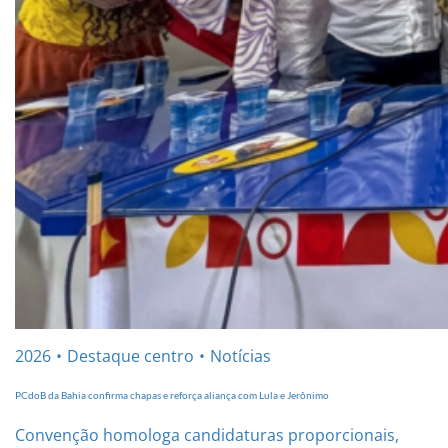
2026
Destaque centro
Notícias
PCdoB da Bahia confirma chapas e reforça aliança com Lula e Jerônimo
Convenção homologa candidaturas proporcionais,