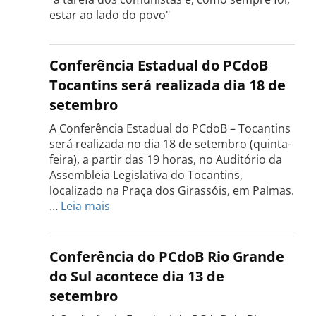
estar ao lado do povo"
Conferência Estadual do PCdoB
Tocantins será realizada dia 18 de
setembro
A Conferência Estadual do PCdoB – Tocantins
será realizada no dia 18 de setembro (quinta-
feira), a partir das 19 horas, no Auditório da
Assembleia Legislativa do Tocantins,
localizado na Praça dos Girassóis, em Palmas.
:
…
Leia mais
Conferência
Estadual
do
Conferência do PCdoB Rio Grande
PCdoB
do Sul acontece dia 13 de
Tocantins
setembro
será
realizada