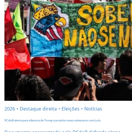
2026
Destaque direita
Eleições
Notícias
PCdoB alerta para ofensiva de Trump e propõe rumos soberanos com Lula