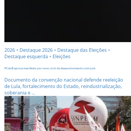
2026
Destaque 2026
Destaque das Eleições
Destaque esquerda
Eleições
PCdoB aprova manifesto por novo ciclo de desenvolvimento com Lula
Documento da convenção nacional defende reeleição
de Lula, fortalecimento do Estado, reindustrialização,
soberania e ...