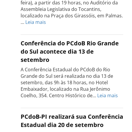
feira), a partir das 19 horas, no Auditório da
Assembleia Legislativa do Tocantins,
localizado na Praça dos Girassóis, em Palmas.
:
…
Leia mais
Conferência
Estadual
do
Conferência do PCdoB Rio Grande
PCdoB
do Sul acontece dia 13 de
Tocantins
setembro
será
realizada
A Conferência Estadual do PCdoB do Rio
dia
Grande do Sul será realizada no dia 13 de
18
setembro, das 9h às 18 horas, no Hotel
de
Embaixador, localizado na Rua Jerônimo
setembro
:
Coelho, 354. Centro Histórico de…
Leia mais
Confe
do
PCdo
PCdoB-PI realizará sua Conferência
Rio
Estadual dia 20 de setembro
Grand