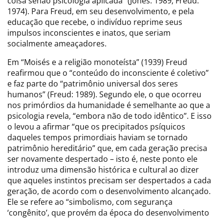
coisa senão psicologia aplicada” (Jones: 1989; Freud:
1974). Para Freud, em seu desenvolvimento, e pela
educação que recebe, o indivíduo reprime seus
impulsos inconscientes e inatos, que seriam
socialmente ameaçadores.
Em “Moisés e a religião monoteísta” (1939) Freud
reafirmou que o “conteúdo do inconsciente é coletivo”
e faz parte do “patrimônio universal dos seres
humanos” (Freud: 1989). Segundo ele, o que ocorreu
nos primórdios da humanidade é semelhante ao que a
psicologia revela, “embora não de todo idêntico”. E isso
o levou a afirmar “que os precipitados psíquicos
daqueles tempos primordiais haviam se tornado
patrimônio hereditário” que, em cada geração precisa
ser novamente despertado – isto é, neste ponto ele
introduz uma dimensão histórica e cultural ao dizer
que aqueles instintos precisam ser despertados a cada
geração, de acordo com o desenvolvimento alcançado.
Ele se refere ao “simbolismo, com segurança
‘congênito’, que provém da época do desenvolvimento