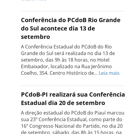
Conferência
Estadual
do
Conferência do PCdoB Rio Grande
PCdoB
do Sul acontece dia 13 de
Tocantins
setembro
será
realizada
A Conferência Estadual do PCdoB do Rio
dia
Grande do Sul será realizada no dia 13 de
18
setembro, das 9h às 18 horas, no Hotel
de
Embaixador, localizado na Rua Jerônimo
setembro
:
Coelho, 354. Centro Histórico de…
Leia mais
Confe
do
PCdo
PCdoB-PI realizará sua Conferência
Rio
Estadual dia 20 de setembro
Grand
do
A direção estadual do PCdoB do Piauí marcou
Sul
sua 23º Conferência Estadual, como parte do
acont
16º Congresso Nacional do Partido, no dia 20
dia
de setembro, sábado, das 8h às 15 horas, na