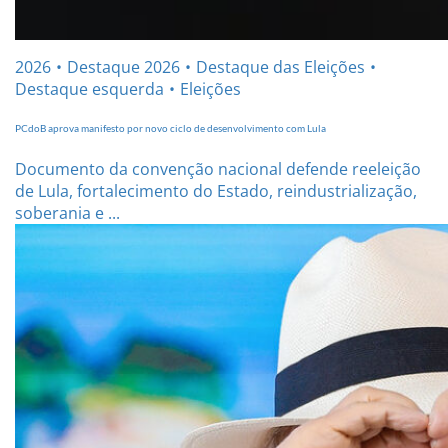
2026
Destaque 2026
Destaque das Eleições
Destaque esquerda
Eleições
PCdoB aprova manifesto por novo ciclo de desenvolvimento com Lula
Documento da convenção nacional defende reeleição
de Lula, fortalecimento do Estado, reindustrialização,
soberania e ...