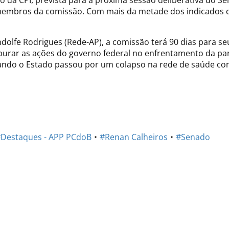
o da CPI, prevista para a próxima sessão deliberativa do Se
 membros da comissão. Com mais da metade dos indicados de
lfe Rodrigues (Rede-AP), a comissão terá 90 dias para se
apurar as ações do governo federal no enfrentamento da pa
uando o Estado passou por um colapso na rede de saúde com
Destaques - APP PCdoB
#Renan Calheiros
#Senado