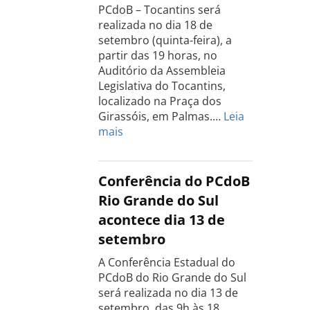
PCdoB – Tocantins será
realizada no dia 18 de
setembro (quinta-feira), a
partir das 19 horas, no
Auditório da Assembleia
Legislativa do Tocantins,
localizado na Praça dos
Girassóis, em Palmas.…
Leia
:
mais
Conferência
Estadual
do
Conferência do PCdoB
PCdoB
Rio Grande do Sul
Tocantins
acontece dia 13 de
será
setembro
realizada
dia
A Conferência Estadual do
18
PCdoB do Rio Grande do Sul
de
será realizada no dia 13 de
setembro
setembro, das 9h às 18