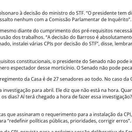
lsonaro à decisão do ministro do STF. “O presidente tem dit
ressalto nenhum com a Comissão Parlamentar de Inquérito”.
CPI mesmo diante do cumprimento dos pré-requisitos neces
usão dos trabalhos. “A decisão do Barroso é absolutamente
do, instalei várias CPIs por decisão do STF”, disse, lembr
uisitos constitucionais, o presidente do Senado não pode im
ro espectador desse morticínio. O Senado não pode pecar 
regimento da Casa é de 27 senadores ao todo. No caso da C
a investigação para abril. Ele diz que não está na hora. Q
 os dias? Aí terá chegado a hora de fazer essa investigaçã
tas que assinaram o requerimento para a instalação da CPI
 “redefinir políticas públicas, prioridades, corrigir erros”.