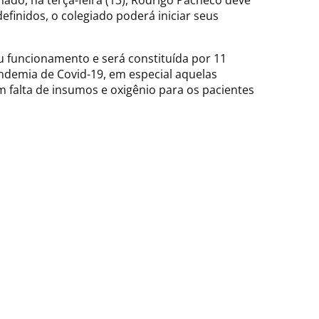
nado, na terça-feira (13), Rodrigo Pacheco deve
finidos, o colegiado poderá iniciar seus
u funcionamento e será constituída por 11
ndemia de Covid-19, em especial aquelas
 falta de insumos e oxigênio para os pacientes