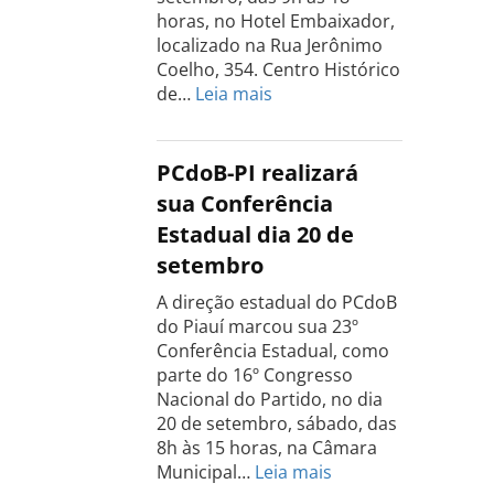
horas, no Hotel Embaixador,
localizado na Rua Jerônimo
Coelho, 354. Centro Histórico
:
de…
Leia mais
Conferência
do
PCdoB
PCdoB-PI realizará
Rio
sua Conferência
Grande
Estadual dia 20 de
do
setembro
Sul
acontece
A direção estadual do PCdoB
dia
do Piauí marcou sua 23º
13
Conferência Estadual, como
de
parte do 16º Congresso
setembro
Nacional do Partido, no dia
20 de setembro, sábado, das
8h às 15 horas, na Câmara
:
Municipal…
Leia mais