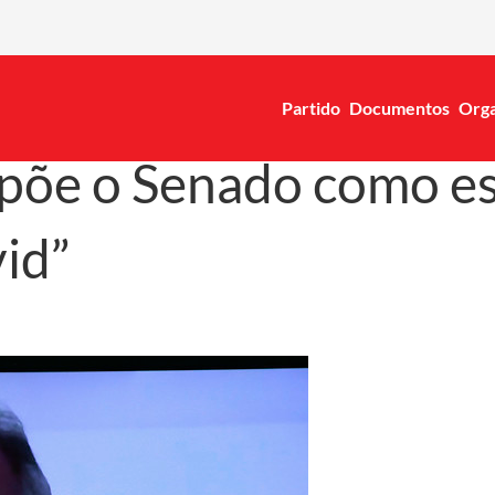
Partido
Documentos
Orga
 põe o Senado como e
id”