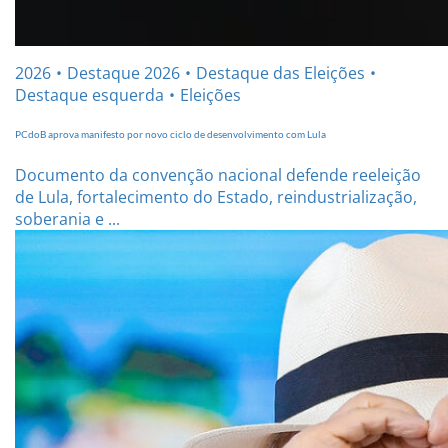
2026
Destaque 2026
Destaque das Eleições
Destaque esquerda
Eleições
PCdoB aprova manifesto por novo ciclo de desenvolvimento com Lula
Documento da convenção nacional defende reeleição
de Lula, fortalecimento do Estado, reindustrialização,
soberania e ...