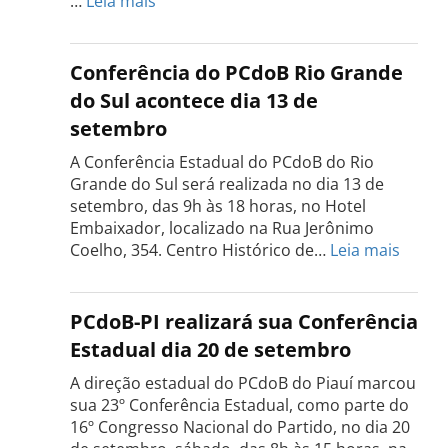
…
Leia mais
Conferência
Estadual
do
Conferência do PCdoB Rio Grande
PCdoB
do Sul acontece dia 13 de
Tocantins
setembro
será
realizada
A Conferência Estadual do PCdoB do Rio
dia
Grande do Sul será realizada no dia 13 de
18
setembro, das 9h às 18 horas, no Hotel
de
Embaixador, localizado na Rua Jerônimo
setembro
:
Coelho, 354. Centro Histórico de…
Leia mais
Confe
do
PCdo
PCdoB-PI realizará sua Conferência
Rio
Estadual dia 20 de setembro
Grand
do
A direção estadual do PCdoB do Piauí marcou
Sul
sua 23º Conferência Estadual, como parte do
acont
16º Congresso Nacional do Partido, no dia 20
dia