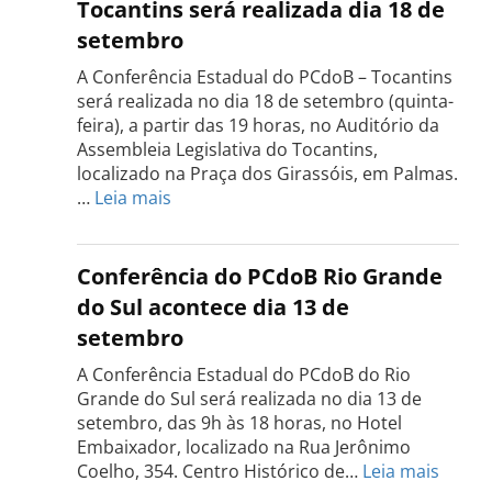
Tocantins será realizada dia 18 de
setembro
A Conferência Estadual do PCdoB – Tocantins
será realizada no dia 18 de setembro (quinta-
feira), a partir das 19 horas, no Auditório da
Assembleia Legislativa do Tocantins,
localizado na Praça dos Girassóis, em Palmas.
:
…
Leia mais
Conferência
Estadual
do
Conferência do PCdoB Rio Grande
PCdoB
do Sul acontece dia 13 de
Tocantins
setembro
será
realizada
A Conferência Estadual do PCdoB do Rio
dia
Grande do Sul será realizada no dia 13 de
18
setembro, das 9h às 18 horas, no Hotel
de
Embaixador, localizado na Rua Jerônimo
setembro
:
Coelho, 354. Centro Histórico de…
Leia mais