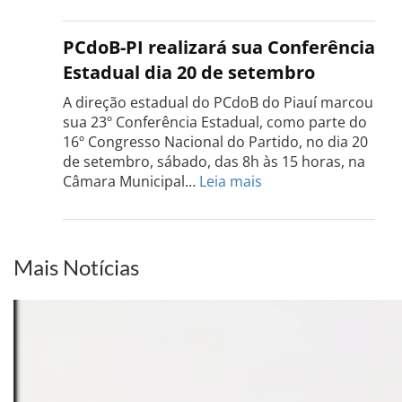
Confe
do
PCdo
PCdoB-PI realizará sua Conferência
Rio
Estadual dia 20 de setembro
Grand
do
A direção estadual do PCdoB do Piauí marcou
Sul
sua 23º Conferência Estadual, como parte do
acont
16º Congresso Nacional do Partido, no dia 20
dia
de setembro, sábado, das 8h às 15 horas, na
13
:
Câmara Municipal…
Leia mais
de
PCdoB-
setem
PI
realizará
sua
Mais Notícias
Conferência
Estadual
dia
20
de
setembro