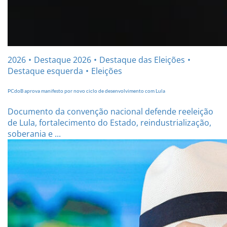
2026
Destaque 2026
Destaque das Eleições
Destaque esquerda
Eleições
PCdoB aprova manifesto por novo ciclo de desenvolvimento com Lula
Documento da convenção nacional defende reeleição
de Lula, fortalecimento do Estado, reindustrialização,
soberania e ...