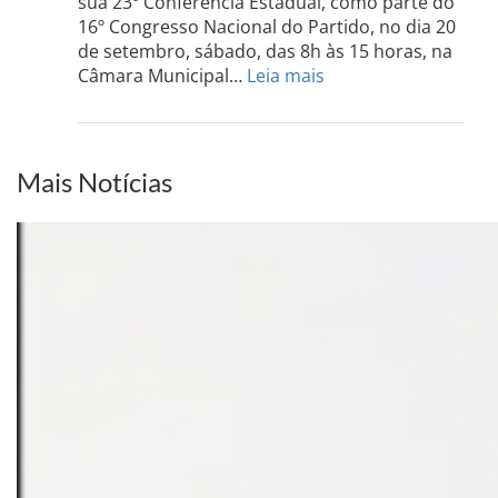
sua 23º Conferência Estadual, como parte do
acont
16º Congresso Nacional do Partido, no dia 20
dia
de setembro, sábado, das 8h às 15 horas, na
13
:
Câmara Municipal…
Leia mais
de
PCdoB-
setem
PI
realizará
sua
Mais Notícias
Conferência
Estadual
dia
20
de
setembro