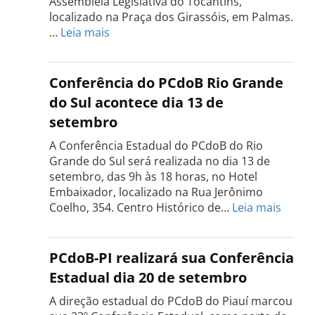
Assembleia Legislativa do Tocantins,
localizado na Praça dos Girassóis, em Palmas.
:
…
Leia mais
Conferência
Estadual
do
Conferência do PCdoB Rio Grande
PCdoB
do Sul acontece dia 13 de
Tocantins
setembro
será
realizada
A Conferência Estadual do PCdoB do Rio
dia
Grande do Sul será realizada no dia 13 de
18
setembro, das 9h às 18 horas, no Hotel
de
Embaixador, localizado na Rua Jerônimo
setembro
:
Coelho, 354. Centro Histórico de…
Leia mais
Confe
do
PCdo
PCdoB-PI realizará sua Conferência
Rio
Estadual dia 20 de setembro
Grand
do
A direção estadual do PCdoB do Piauí marcou
Sul