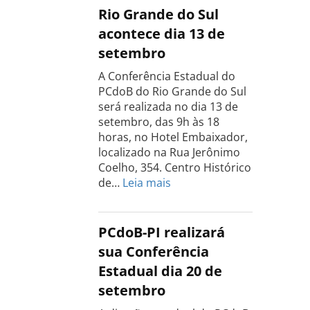
PCdoB
Rio Grande do Sul
Tocantins
acontece dia 13 de
será
setembro
realizada
dia
A Conferência Estadual do
18
PCdoB do Rio Grande do Sul
de
será realizada no dia 13 de
setembro
setembro, das 9h às 18
horas, no Hotel Embaixador,
localizado na Rua Jerônimo
Coelho, 354. Centro Histórico
:
de…
Leia mais
Conferência
do
PCdoB
PCdoB-PI realizará
Rio
sua Conferência
Grande
Estadual dia 20 de
do
setembro
Sul
acontece