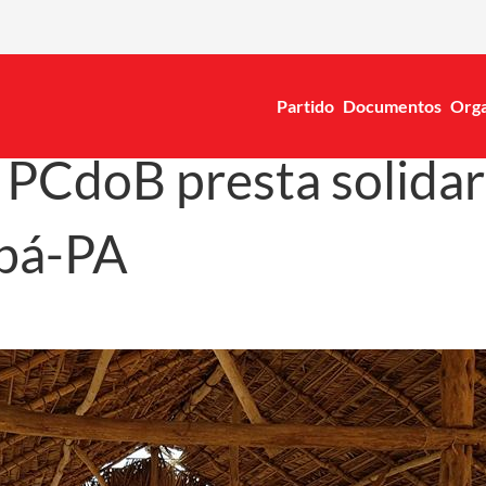
Partido
Documentos
Orga
 PCdoB presta solidar
abá-PA