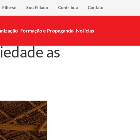
Filie-se
Sou Filiado
Contribua
Contato
nização
Formação e Propaganda
Notícias
iedade as