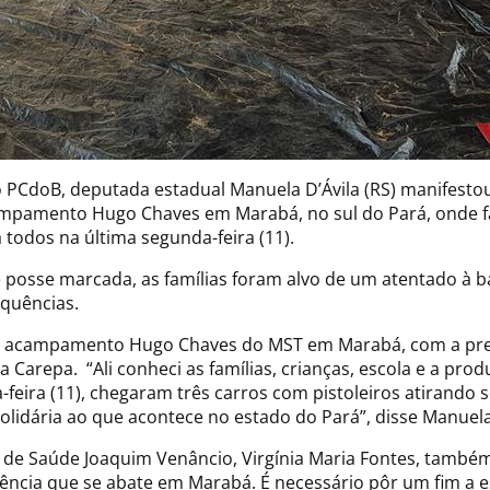
lo PCdoB, deputada estadual Manuela D’Ávila (RS) manifest
mpamento Hugo Chaves em Marabá, no sul do Pará, onde fam
 todos na última segunda-feira (11).
osse marcada, as famílias foram alvo de um atentado à ba
equências.
 ao acampamento Hugo Chaves do MST em Marabá, com a pre
a Carepa. “Ali conheci as famílias, crianças, escola e a pro
-feira (11), chegaram três carros com pistoleiros atirando
olidária ao que acontece no estado do Pará”, disse Manuela
ca de Saúde Joaquim Venâncio, Virgínia Maria Fontes, també
lência que se abate em Marabá. É necessário pôr um fim a 