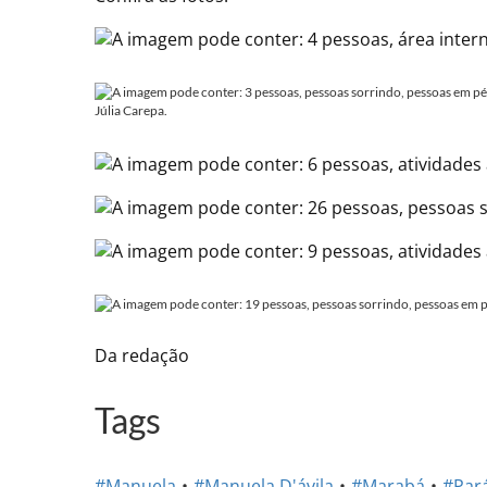
Júlia Carepa.
Da redação
Tags
#Manuela
#Manuela D'ávila
#Marabá
#Par