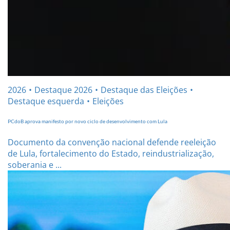
2026
Destaque 2026
Destaque das Eleições
Destaque esquerda
Eleições
PCdoB aprova manifesto por novo ciclo de desenvolvimento com Lula
Documento da convenção nacional defende reeleição
de Lula, fortalecimento do Estado, reindustrialização,
soberania e ...