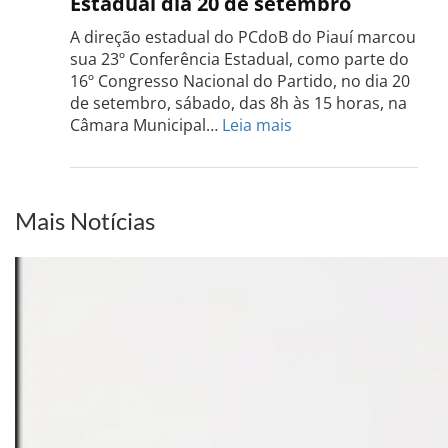
Estadual dia 20 de setembro
Grand
do
A direção estadual do PCdoB do Piauí marcou
Sul
sua 23º Conferência Estadual, como parte do
acont
16º Congresso Nacional do Partido, no dia 20
dia
de setembro, sábado, das 8h às 15 horas, na
13
:
Câmara Municipal…
Leia mais
de
PCdoB-
setem
PI
realizará
sua
Mais Notícias
Conferência
Estadual
dia
20
de
setembro