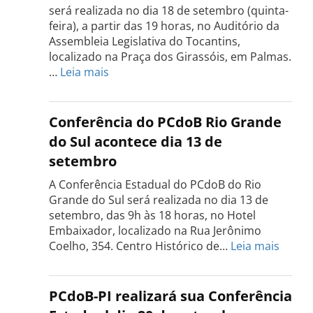
será realizada no dia 18 de setembro (quinta-
feira), a partir das 19 horas, no Auditório da
Assembleia Legislativa do Tocantins,
localizado na Praça dos Girassóis, em Palmas.
:
…
Leia mais
Conferência
Estadual
do
Conferência do PCdoB Rio Grande
PCdoB
do Sul acontece dia 13 de
Tocantins
setembro
será
realizada
A Conferência Estadual do PCdoB do Rio
dia
Grande do Sul será realizada no dia 13 de
18
setembro, das 9h às 18 horas, no Hotel
de
Embaixador, localizado na Rua Jerônimo
setembro
:
Coelho, 354. Centro Histórico de…
Leia mais
Confe
do
PCdo
PCdoB-PI realizará sua Conferência
Rio