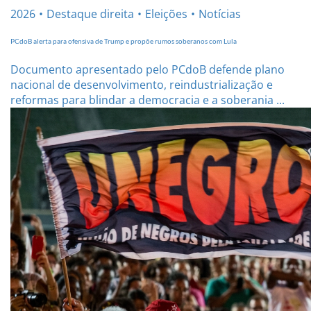
2026
Destaque direita
Eleições
Notícias
PCdoB alerta para ofensiva de Trump e propõe rumos soberanos com Lula
Documento apresentado pelo PCdoB defende plano
nacional de desenvolvimento, reindustrialização e
reformas para blindar a democracia e a soberania ...