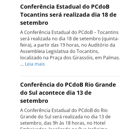
Conferência Estadual do PCdoB
Tocantins será realizada dia 18 de
setembro
A Conferência Estadual do PCdoB – Tocantins
será realizada no dia 18 de setembro (quinta-
feira), a partir das 19 horas, no Auditório da
Assembleia Legislativa do Tocantins,
localizado na Praça dos Girassóis, em Palmas.
:
…
Leia mais
Conferência
Estadual
do
Conferência do PCdoB Rio Grande
PCdoB
do Sul acontece dia 13 de
Tocantins
setembro
será
realizada
A Conferência Estadual do PCdoB do Rio
dia
Grande do Sul será realizada no dia 13 de
18
setembro, das 9h às 18 horas, no Hotel
de