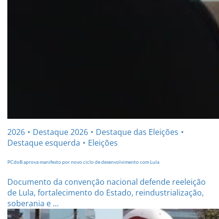
2026
Destaque 2026
Destaque das Eleições
Destaque esquerda
Eleições
PCdoB aprova manifesto por novo ciclo de desenvolvimento com Lula
Documento da convenção nacional defende reeleição
de Lula, fortalecimento do Estado, reindustrialização,
soberania e ...