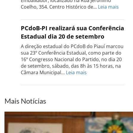
Embaixador, localizado na Rua Jerônimo
setembro
:
Coelho, 354. Centro Histórico de…
Leia mais
Confe
do
PCdo
PCdoB-PI realizará sua Conferência
Rio
Estadual dia 20 de setembro
Grand
do
A direção estadual do PCdoB do Piauí marcou
Sul
sua 23º Conferência Estadual, como parte do
acont
16º Congresso Nacional do Partido, no dia 20
dia
de setembro, sábado, das 8h às 15 horas, na
13
:
Câmara Municipal…
Leia mais
de
PCdoB-
setem
PI
realizará
sua
Mais Notícias
Conferência
Estadual
dia
20
de