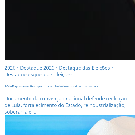
2026
Destaque 2026
Destaque das Eleições
Destaque esquerda
Eleições
PCdoB aprova manifesto por novo ciclo de desenvolvimento com Lula
Documento da convenção nacional defende reeleição
de Lula, fortalecimento do Estado, reindustrialização,
soberania e ...