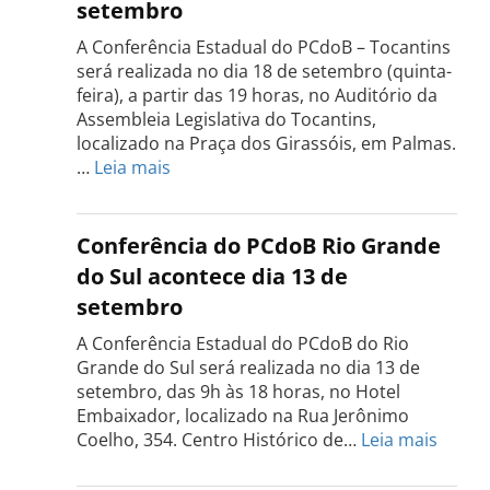
setembro
A Conferência Estadual do PCdoB – Tocantins
será realizada no dia 18 de setembro (quinta-
feira), a partir das 19 horas, no Auditório da
Assembleia Legislativa do Tocantins,
localizado na Praça dos Girassóis, em Palmas.
:
…
Leia mais
Conferência
Estadual
do
Conferência do PCdoB Rio Grande
PCdoB
do Sul acontece dia 13 de
Tocantins
setembro
será
realizada
A Conferência Estadual do PCdoB do Rio
dia
Grande do Sul será realizada no dia 13 de
18
setembro, das 9h às 18 horas, no Hotel
de
Embaixador, localizado na Rua Jerônimo
setembro
:
Coelho, 354. Centro Histórico de…
Leia mais
Confe
do