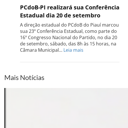
PCdo
PCdoB-PI realizará sua Conferência
Rio
Estadual dia 20 de setembro
Grand
do
A direção estadual do PCdoB do Piauí marcou
Sul
sua 23º Conferência Estadual, como parte do
acont
16º Congresso Nacional do Partido, no dia 20
dia
de setembro, sábado, das 8h às 15 horas, na
13
:
Câmara Municipal…
Leia mais
de
PCdoB-
setem
PI
realizará
sua
Mais Notícias
Conferência
Estadual
dia
20
de
setembro