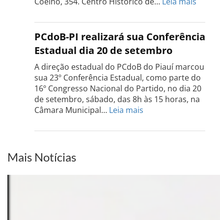
:
Coelho, 354. Centro Histórico de…
Leia mais
Confe
do
PCdo
PCdoB-PI realizará sua Conferência
Rio
Estadual dia 20 de setembro
Grand
do
A direção estadual do PCdoB do Piauí marcou
Sul
sua 23º Conferência Estadual, como parte do
acont
16º Congresso Nacional do Partido, no dia 20
dia
de setembro, sábado, das 8h às 15 horas, na
13
:
Câmara Municipal…
Leia mais
de
PCdoB-
setem
PI
realizará
sua
Mais Notícias
Conferência
Estadual
dia
20
de
setembro