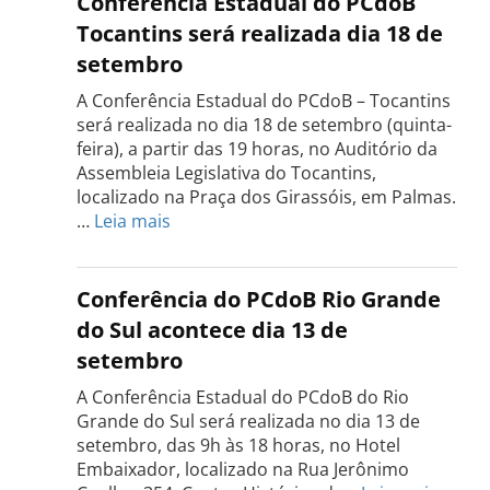
Conferência Estadual do PCdoB
Tocantins será realizada dia 18 de
setembro
A Conferência Estadual do PCdoB – Tocantins
será realizada no dia 18 de setembro (quinta-
feira), a partir das 19 horas, no Auditório da
Assembleia Legislativa do Tocantins,
localizado na Praça dos Girassóis, em Palmas.
:
…
Leia mais
Conferência
Estadual
do
Conferência do PCdoB Rio Grande
PCdoB
do Sul acontece dia 13 de
Tocantins
setembro
será
realizada
A Conferência Estadual do PCdoB do Rio
dia
Grande do Sul será realizada no dia 13 de
18
setembro, das 9h às 18 horas, no Hotel
de
Embaixador, localizado na Rua Jerônimo
setembro