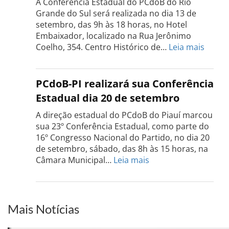
A Conferência Estadual do PCdoB do Rio
dia
Grande do Sul será realizada no dia 13 de
18
setembro, das 9h às 18 horas, no Hotel
de
Embaixador, localizado na Rua Jerônimo
setembro
:
Coelho, 354. Centro Histórico de…
Leia mais
Confe
do
PCdo
PCdoB-PI realizará sua Conferência
Rio
Estadual dia 20 de setembro
Grand
do
A direção estadual do PCdoB do Piauí marcou
Sul
sua 23º Conferência Estadual, como parte do
acont
16º Congresso Nacional do Partido, no dia 20
dia
de setembro, sábado, das 8h às 15 horas, na
13
:
Câmara Municipal…
Leia mais
de
PCdoB-
setem
PI
realizará
sua
Mais Notícias
Conferência
Estadual