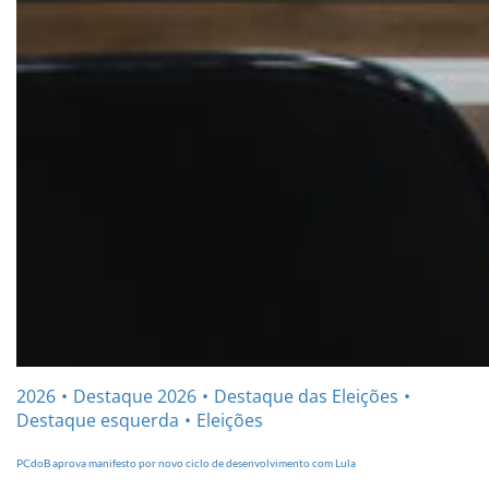
2026
Destaque 2026
Destaque das Eleições
Destaque esquerda
Eleições
PCdoB aprova manifesto por novo ciclo de desenvolvimento com Lula