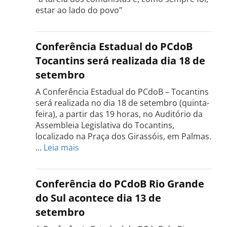
estar ao lado do povo"
Conferência Estadual do PCdoB
Tocantins será realizada dia 18 de
setembro
A Conferência Estadual do PCdoB – Tocantins
será realizada no dia 18 de setembro (quinta-
feira), a partir das 19 horas, no Auditório da
Assembleia Legislativa do Tocantins,
localizado na Praça dos Girassóis, em Palmas.
:
…
Leia mais
Conferência
Estadual
do
Conferência do PCdoB Rio Grande
PCdoB
do Sul acontece dia 13 de
Tocantins
setembro
será
realizada