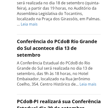
será realizada no dia 18 de setembro (quinta-
feira), a partir das 19 horas, no Auditório da
Assembleia Legislativa do Tocantins,
localizado na Praça dos Girassóis, em Palmas.
:
…
Leia mais
Conferência
Estadual
do
Conferência do PCdoB Rio Grande
PCdoB
do Sul acontece dia 13 de
Tocantins
setembro
será
realizada
A Conferência Estadual do PCdoB do Rio
dia
Grande do Sul será realizada no dia 13 de
18
setembro, das 9h às 18 horas, no Hotel
de
Embaixador, localizado na Rua Jerônimo
setembro
:
Coelho, 354. Centro Histórico de…
Leia mais
Confe
do
PCdo
PCdoB-PI realizará sua Conferência
Rio