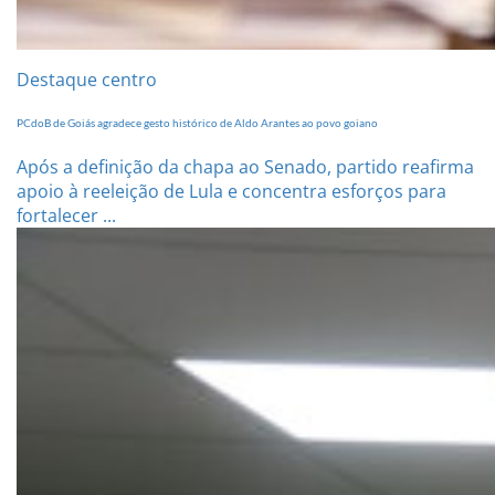
Destaque centro
PCdoB de Goiás agradece gesto histórico de Aldo Arantes ao povo goiano
Após a definição da chapa ao Senado, partido reafirma
apoio à reeleição de Lula e concentra esforços para
fortalecer ...