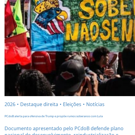
2026
Destaque direita
Eleições
Notícias
PCdoB alerta para ofensiva de Trump e propõe rumos soberanos com Lula
Documento apresentado pelo PCdoB defende plano
nacional de desenvolvimento, reindustrialização e