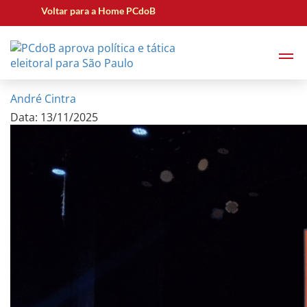
Voltar para a Home PCdoB
PCdoB aprova política e
tática eleitoral para São Paulo
André Cintra
Data: 13/11/2025