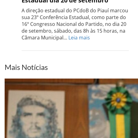
Estadual dia 20 de setembro
Grand
do
A direção estadual do PCdoB do Piauí marcou
Sul
sua 23º Conferência Estadual, como parte do
acont
16º Congresso Nacional do Partido, no dia 20
dia
de setembro, sábado, das 8h às 15 horas, na
13
:
Câmara Municipal…
Leia mais
de
PCdoB-
setem
PI
realizará
sua
Mais Notícias
Conferência
Estadual
dia
20
de
setembro