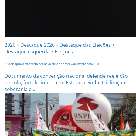
2026
Destaque 2026
Destaque das Eleições
Destaque esquerda
Eleições
PCdoB aprova manifesto por novo ciclo de desenvolvimento com Lula
Documento da convenção nacional defende reeleição
de Lula, fortalecimento do Estado, reindustrialização,
soberania e ...