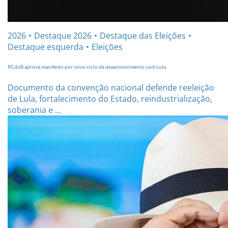
2026
Destaque 2026
Destaque das Eleições
Destaque esquerda
Eleições
PCdoB aprova manifesto por novo ciclo de desenvolvimento com Lula
Documento da convenção nacional defende reeleição
de Lula, fortalecimento do Estado, reindustrialização,
soberania e ...