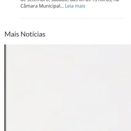
13
:
Câmara Municipal…
Leia mais
de
PCdoB-
setem
PI
realizará
sua
Mais Notícias
Conferência
Estadual
dia
20
de
setembro