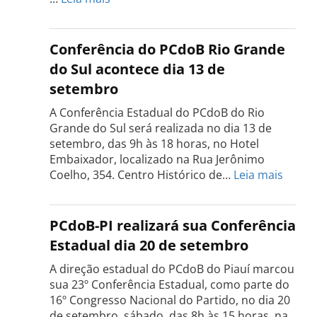
Conferência
Estadual
do
Conferência do PCdoB Rio Grande
PCdoB
do Sul acontece dia 13 de
Tocantins
setembro
será
realizada
A Conferência Estadual do PCdoB do Rio
dia
Grande do Sul será realizada no dia 13 de
18
setembro, das 9h às 18 horas, no Hotel
de
Embaixador, localizado na Rua Jerônimo
setembro
:
Coelho, 354. Centro Histórico de…
Leia mais
Confe
do
PCdo
PCdoB-PI realizará sua Conferência
Rio
Estadual dia 20 de setembro
Grand
do
A direção estadual do PCdoB do Piauí marcou
Sul
sua 23º Conferência Estadual, como parte do
acont
16º Congresso Nacional do Partido, no dia 20
dia
de setembro, sábado, das 8h às 15 horas, na