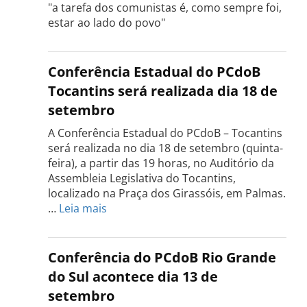
"a tarefa dos comunistas é, como sempre foi,
estar ao lado do povo"
Conferência Estadual do PCdoB
Tocantins será realizada dia 18 de
setembro
A Conferência Estadual do PCdoB – Tocantins
será realizada no dia 18 de setembro (quinta-
feira), a partir das 19 horas, no Auditório da
Assembleia Legislativa do Tocantins,
localizado na Praça dos Girassóis, em Palmas.
:
…
Leia mais
Conferência
Estadual
do
Conferência do PCdoB Rio Grande
PCdoB
do Sul acontece dia 13 de
Tocantins
setembro
será