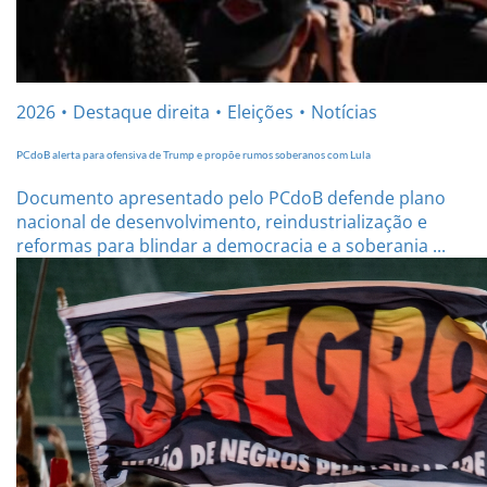
2026
Destaque direita
Eleições
Notícias
PCdoB alerta para ofensiva de Trump e propõe rumos soberanos com Lula
Documento apresentado pelo PCdoB defende plano
nacional de desenvolvimento, reindustrialização e
reformas para blindar a democracia e a soberania ...