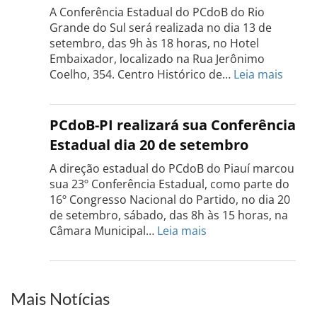
realizada
A Conferência Estadual do PCdoB do Rio
dia
Grande do Sul será realizada no dia 13 de
18
setembro, das 9h às 18 horas, no Hotel
de
Embaixador, localizado na Rua Jerônimo
setembro
:
Coelho, 354. Centro Histórico de…
Leia mais
Confe
do
PCdo
PCdoB-PI realizará sua Conferência
Rio
Estadual dia 20 de setembro
Grand
do
A direção estadual do PCdoB do Piauí marcou
Sul
sua 23º Conferência Estadual, como parte do
acont
16º Congresso Nacional do Partido, no dia 20
dia
de setembro, sábado, das 8h às 15 horas, na
13
:
Câmara Municipal…
Leia mais
de
PCdoB-
setem
PI
realizará
sua
Mais Notícias
Conferência