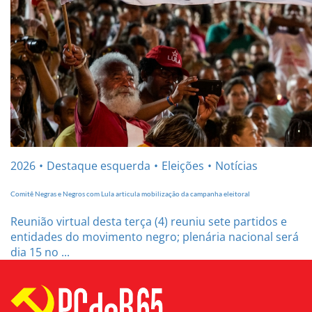
2026
Destaque esquerda
Eleições
Notícias
Comitê Negras e Negros com Lula articula mobilização da campanha eleitoral
Reunião virtual desta terça (4) reuniu sete partidos e
entidades do movimento negro; plenária nacional será
dia 15 no ...