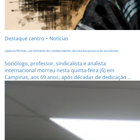
Destaque centro
Notícias
Lejeune Mirhan, um militante do conhecimento, da luta dos povos e do socialismo
Sociólogo, professor, sindicalista e analista
internacional morreu nesta quinta-feira (6) em
Campinas, aos 69 anos, após décadas de dedicação ...