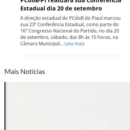
PCdoB-PI realizará sua Conferência
Rio
Estadual dia 20 de setembro
Grand
do
A direção estadual do PCdoB do Piauí marcou
Sul
sua 23º Conferência Estadual, como parte do
acont
16º Congresso Nacional do Partido, no dia 20
dia
de setembro, sábado, das 8h às 15 horas, na
13
:
Câmara Municipal…
Leia mais
de
PCdoB-
setem
PI
realizará
sua
Mais Notícias
Conferência
Estadual
dia
20
de
setembro