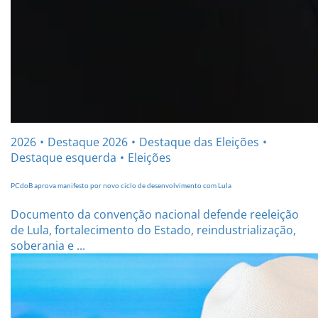
2026
Destaque 2026
Destaque das Eleições
Destaque esquerda
Eleições
PCdoB aprova manifesto por novo ciclo de desenvolvimento com Lula
Documento da convenção nacional defende reeleição
de Lula, fortalecimento do Estado, reindustrialização,
soberania e ...