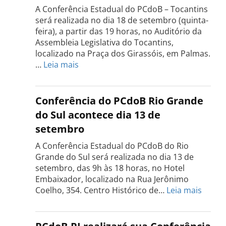
A Conferência Estadual do PCdoB – Tocantins
será realizada no dia 18 de setembro (quinta-
feira), a partir das 19 horas, no Auditório da
Assembleia Legislativa do Tocantins,
localizado na Praça dos Girassóis, em Palmas.
:
…
Leia mais
Conferência
Estadual
do
Conferência do PCdoB Rio Grande
PCdoB
do Sul acontece dia 13 de
Tocantins
setembro
será
realizada
A Conferência Estadual do PCdoB do Rio
dia
Grande do Sul será realizada no dia 13 de
18
setembro, das 9h às 18 horas, no Hotel
de
Embaixador, localizado na Rua Jerônimo
setembro
:
Coelho, 354. Centro Histórico de…
Leia mais
Confe
do
PCdo