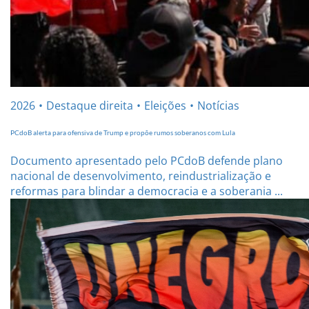
2026
Destaque direita
Eleições
Notícias
PCdoB alerta para ofensiva de Trump e propõe rumos soberanos com Lula
Documento apresentado pelo PCdoB defende plano
nacional de desenvolvimento, reindustrialização e
reformas para blindar a democracia e a soberania ...