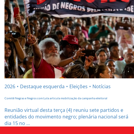
2026
Destaque esquerda
Eleições
Notícias
Comitê Negras e Negros com Lula articula mobilização da campanha eleitoral
Reunião virtual desta terça (4) reuniu sete partidos e
entidades do movimento negro; plenária nacional será
dia 15 no ...