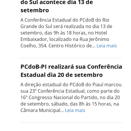
do Sul acontece dia 13 de
Tocantins
setembro
será
realizada
A Conferência Estadual do PCdoB do Rio
dia
Grande do Sul será realizada no dia 13 de
18
setembro, das 9h às 18 horas, no Hotel
de
Embaixador, localizado na Rua Jerônimo
setembro
:
Coelho, 354. Centro Histórico de…
Leia mais
Confe
do
PCdo
PCdoB-PI realizará sua Conferência
Rio
Estadual dia 20 de setembro
Grand
do
A direção estadual do PCdoB do Piauí marcou
Sul
sua 23º Conferência Estadual, como parte do
acont
16º Congresso Nacional do Partido, no dia 20
dia
de setembro, sábado, das 8h às 15 horas, na
13
:
Câmara Municipal…
Leia mais
de
PCdoB-
setem
PI
realizará