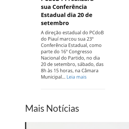
Rio
sua Conferência
Grande
Estadual dia 20 de
do
setembro
Sul
acontece
A direção estadual do PCdoB
dia
do Piauí marcou sua 23º
13
Conferência Estadual, como
de
parte do 16º Congresso
setembro
Nacional do Partido, no dia
20 de setembro, sábado, das
8h às 15 horas, na Câmara
:
Municipal…
Leia mais
PCdoB-
PI
realizará
sua
Mais Notícias
Conferência
Estadual
dia
20