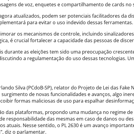
agens de voz, enquetes e compartilhamento de cards no st
agora atualizados, podem ser potenciais facilitadores da d
lementará para evitar o uso indevido dessas ferramentas.
rimorar os mecanismos de controle, incluindo sinalizadore
ica, é crucial fortalecer a capacidade das pessoas de disce
iais durante as eleições tem sido uma preocupação crescente
iscutindo a regulamentação do uso dessas tecnologias. Um 
rlando Silva (PCdoB-SP), relator do Projeto de Lei das Fake
o surgimento de novas funcionalidades e avanços, algo inere
 coibir formas maliciosas de uso para espalhar desinformaç
ção das plataformas, propondo uma mudança no regime de 
 de responsabilidade das mesmas em caso de danos ou de
 atuais. Nesse sentido, o PL 2630 é um avanço important
”, diz o parlamentar.