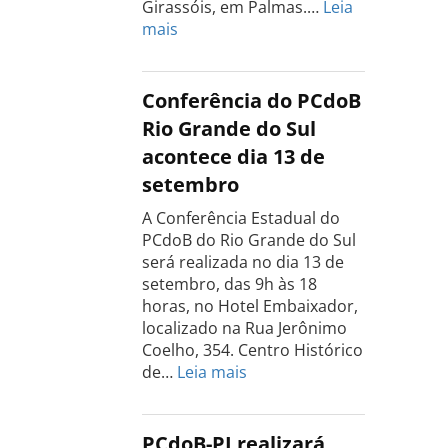
Girassóis, em Palmas.…
Leia
:
mais
Conferência
Estadual
do
Conferência do PCdoB
PCdoB
Rio Grande do Sul
Tocantins
acontece dia 13 de
será
setembro
realizada
dia
A Conferência Estadual do
18
PCdoB do Rio Grande do Sul
de
será realizada no dia 13 de
setembro
setembro, das 9h às 18
horas, no Hotel Embaixador,
localizado na Rua Jerônimo
Coelho, 354. Centro Histórico
:
de…
Leia mais
Conferência
do
PCdoB
PCdoB-PI realizará