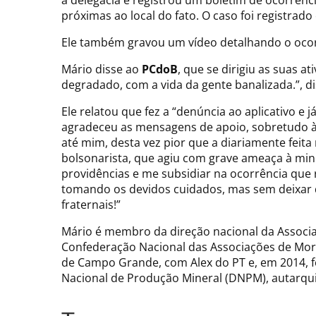
a delegacia e registrou um boletim de ocorrên
próximas ao local do fato. O caso foi registr
Ele também gravou um vídeo detalhando o ocorr
Mário disse ao
PCdoB
, que se dirigiu as suas a
degradado, com a vida da gente banalizada.”, di
Ele relatou que fez a “denúncia ao aplicativo e
agradeceu as mensagens de apoio, sobretudo à 
até mim, desta vez pior que a diariamente feita
bolsonarista, que agiu com grave ameaça à minh
providências e me subsidiar na ocorrência que r
tomando os devidos cuidados, mas sem deixar 
fraternais!”
Mário é membro da direção nacional da Associaç
Confederação Nacional das Associações de Mora
de Campo Grande, com Alex do PT e, em 2014, f
Nacional de Produção Mineral (DNPM), autarqui