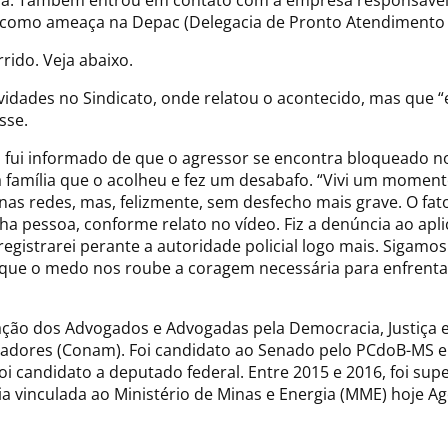
cia. Também entrou em contato com a empresa responsável e
ado como ameaça na Depac (Delegacia de Pronto Atendimento
ido. Veja abaixo.
tividades no Sindicato, onde relatou o acontecido, mas que 
sse.
 já fui informado de que o agressor se encontra bloqueado no
família que o acolheu e fez um desabafo. “Vivi um momento
 nas redes, mas, felizmente, sem desfecho mais grave. O fat
a pessoa, conforme relato no vídeo. Fiz a denúncia ao apl
egistrarei perante a autoridade policial logo mais. Sigamos
que o medo nos roube a coragem necessária para enfrentar
ão dos Advogados e Advogadas pela Democracia, Justiça e C
dores (Conam). Foi candidato ao Senado pelo PCdoB-MS em
oi candidato a deputado federal. Entre 2015 e 2016, foi 
a vinculada ao Ministério de Minas e Energia (MME) hoje A