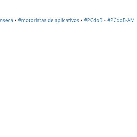
onseca
#motoristas de aplicativos
#PCdoB
#PCdoB-AM