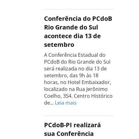
Conferência
Estadual
do
Conferência do PCdoB
PCdoB
Rio Grande do Sul
Tocantins
acontece dia 13 de
será
setembro
realizada
dia
A Conferência Estadual do
18
PCdoB do Rio Grande do Sul
de
será realizada no dia 13 de
setembro
setembro, das 9h às 18
horas, no Hotel Embaixador,
localizado na Rua Jerônimo
Coelho, 354. Centro Histórico
:
de…
Leia mais
Conferência
do
PCdoB
PCdoB-PI realizará
Rio
sua Conferência
Grande