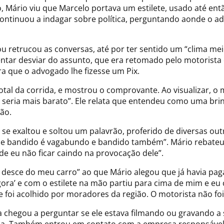
Mário viu que Marcelo portava um estilete, usado até entã
ntinuou a indagar sobre política, perguntando aonde o advo
etrucou as conversas, até por ter sentido um “clima meio 
tentar desviar do assunto, que era retomado pelo motorista
a que o advogado lhe fizesse um Pix.
total da corrida, e mostrou o comprovante. Ao visualizar, o 
 seria mais barato”. Ele relata que entendeu como uma brin
ão.
exaltou e soltou um palavrão, proferido de diversas outra
de bandido é vagabundo e bandido também”. Mário rebateu 
de eu não ficar caindo na provocação dele”.
 desce do meu carro” ao que Mário alegou que já havia pagad
agora’ e com o estilete na mão partiu para cima de mim e e
 foi acolhido por moradores da região. O motorista não foi
 chegou a perguntar se ele estava filmando ou gravando a 