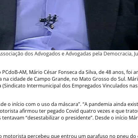
sociação dos Advogados e Advogadas pela Democracia, Just
o PCdoB-AM, Mário César Fonseca da Silva, de 48 anos, foi
rida na cidade de Campo Grande, no Mato Grosso do Sul. Má
a (Sindicato Intermunicipal dos Empregados Vinculados nas
de o início com o uso da máscara”. “A pandemia ainda exis
torista afirmou ter pegado Covid quatro vezes e que trato
s tentavam “desestabilizar o presidente”. Desde o início Má
 o motorista percebeu que entrou um parafuso no pneu do car