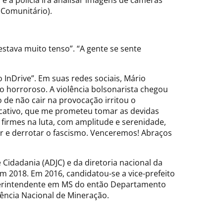
 a polícia irá analisar imagens de câmeras
 Comunitário).
“estava muito tenso”. “A gente se sente
 InDrive”. Em suas redes sociais, Mário
 horroroso. A violência bolsonarista chegou
o de não cair na provocação irritou o
icativo, que me prometeu tomar as devidas
 firmes na luta, com amplitude e serenidade,
 e derrotar o fascismo. Venceremos! Abraços
idadania (ADJC) e da diretoria nacional da
 2018. Em 2016, candidatou-se a vice-prefeito
superintendente em MS do então Departamento
gência Nacional de Mineração.