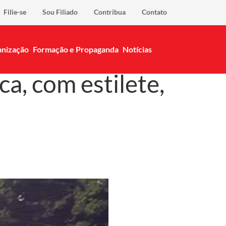
Filie-se
Sou Filiado
Contribua
Contato
nização
Formação e Propaganda
Notícias
, com estilete,