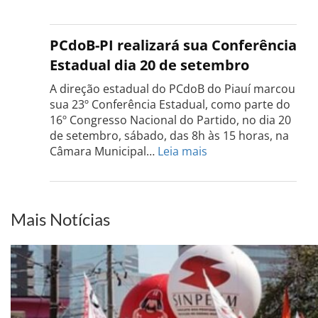
Confe
do
PCdo
PCdoB-PI realizará sua Conferência
Rio
Estadual dia 20 de setembro
Grand
do
A direção estadual do PCdoB do Piauí marcou
Sul
sua 23º Conferência Estadual, como parte do
acont
16º Congresso Nacional do Partido, no dia 20
dia
de setembro, sábado, das 8h às 15 horas, na
13
:
Câmara Municipal…
Leia mais
de
PCdoB-
setem
PI
realizará
sua
Mais Notícias
Conferência
Estadual
dia
20
de
setembro