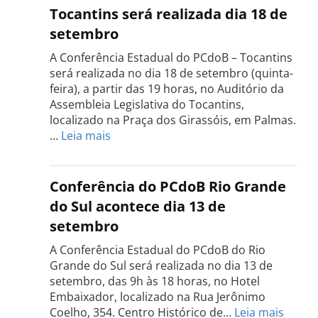
Tocantins será realizada dia 18 de
setembro
A Conferência Estadual do PCdoB – Tocantins
será realizada no dia 18 de setembro (quinta-
feira), a partir das 19 horas, no Auditório da
Assembleia Legislativa do Tocantins,
localizado na Praça dos Girassóis, em Palmas.
:
…
Leia mais
Conferência
Estadual
do
Conferência do PCdoB Rio Grande
PCdoB
do Sul acontece dia 13 de
Tocantins
setembro
será
realizada
A Conferência Estadual do PCdoB do Rio
dia
Grande do Sul será realizada no dia 13 de
18
setembro, das 9h às 18 horas, no Hotel
de
Embaixador, localizado na Rua Jerônimo
setembro
:
Coelho, 354. Centro Histórico de…
Leia mais