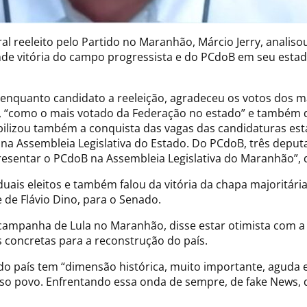
 reeleito pelo Partido no Maranhão, Márcio Jerry, analisou 
e vitória do campo progressista e do PCdoB em seu estado,
s enquanto candidato a reeleição, agradeceu os votos dos 
“como o mais votado da Federação no estado” e também d
otabilizou também a conquista das vagas das candidaturas e
a Assembleia Legislativa do Estado. Do PCdoB, três deputa
esentar o PCdoB na Assembleia Legislativa do Maranhão”, d
uais eleitos e também falou da vitória da chapa majoritári
de Flávio Dino, para o Senado.
panha de Lula no Maranhão, disse estar otimista com a po
s concretas para a reconstrução do país.
do país tem “dimensão histórica, muito importante, aguda e 
osso povo. Enfrentando essa onda de sempre, de fake News,