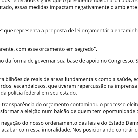
 dos reiterados sigilos que o presidente Bolsonaro coloca 
tado, essas medidas impactam negativamente o ambiente po
e” que representa a proposta de lei orçamentária encaminh
parente, com esse orçamento em segredo”.
 da forma de governar sua base de apoio no Congresso. Ser
ra bilhões de reais de áreas fundamentais como a saúde, ed
surdos, escandalosos, que tiveram repercussão na imprensa
 da polícia federal em seu estado.
de transparência do orçamento contaminou o processo eleit
sformar a eleição num balcão de quem tem oportunidade de
ma negação do nosso ordenamento das leis e do Estado Dem
 e acabar com essa imoralidade. Nos posicionando contrár