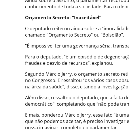
Ainda sobre o assunto, o parlamentar recordou
conhecimento de toda a sociedade. Para o depu
Orçamento Secreto: “Inaceitável”
O deputado reiterou ainda sobre a “imoralidad
chamado “Orçamento Secreto” ou “Bolsolão”.
“É impossível ter uma governança séria, trans
Para o deputado, “é um episódio de degeneração
fraudes e desvio de recursos”, explanou.
Segundo Márcio Jerry, o orçamento secreto reti
no Congresso. E ressaltou “os vários casos ab
na área da saúde”, disse, citando a investigação
Além disso, ressaltou o deputado, que a falta 
democrático”, completando que “não pode tran
E mais, ponderou Márcio Jerry, esse fato “é u
que não podemos aceitar, é preciso investigar
possa imaginar, completou o parlamentar.