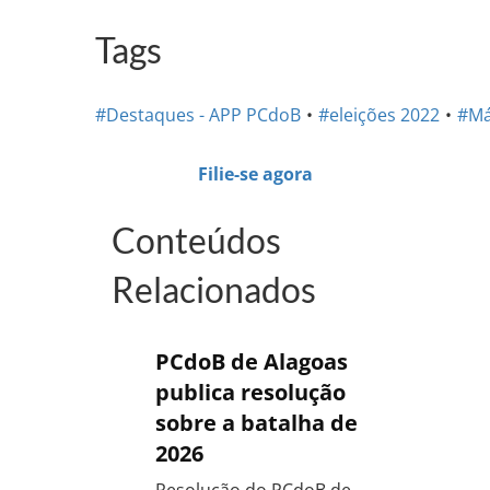
Tags
#Destaques - APP PCdoB
#eleições 2022
#Má
Filie-se agora
Conteúdos
Relacionados
PCdoB de Alagoas
publica resolução
sobre a batalha de
2026
Resolução do PCdoB de