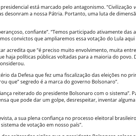
a presidencial está marcado pelo antagonismo. “Civilização
v
ias desonram a nossa Pátria. Portanto, uma luta de dimensã
perançoso, confiante”. “Temos participado ativamente das 
tamos convictos que ampliaremos essa votação do Lula aqu
tar acredita que “é preciso muito envolvimento, muita entr
 haja políticas públicas voltadas para a maioria do povo
considerou.
stério da Defesa que fez uma fiscalização das eleições no 
rou que” segredo é a marca do governo Bolsonaro”.
iança reiterado do presidente Bolsonaro com o sistema”. Pa
ensa que pode dar um golpe, desrespeitar, inventar algum
ista, a sua plena confiança no processo eleitoral brasileiro
 sistema de votação em nosso país”.