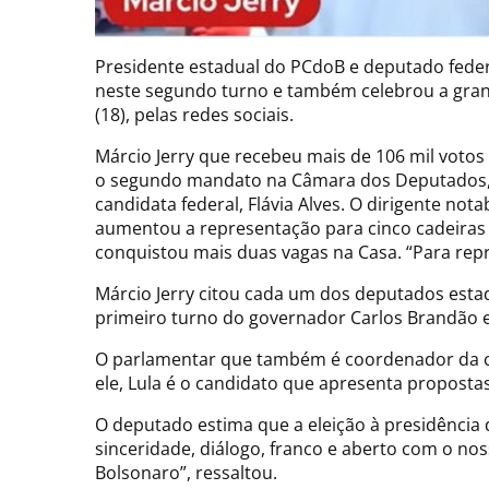
Presidente estadual do PCdoB e deputado federal
neste segundo turno e também celebrou a grand
(18), pelas redes sociais.
Márcio Jerry que recebeu mais de 106 mil voto
o segundo mandato na Câmara dos Deputados, 
candidata federal, Flávia Alves. O dirigente n
aumentou a representação para cinco cadeiras n
conquistou mais duas vagas na Casa. “Para repr
Márcio Jerry citou cada um dos deputados estad
primeiro turno do governador Carlos Brandão e 
O parlamentar que também é coordenador da cam
ele, Lula é o candidato que apresenta proposta
O deputado estima que a eleição à presidência 
sinceridade, diálogo, franco e aberto com o n
Bolsonaro”, ressaltou.