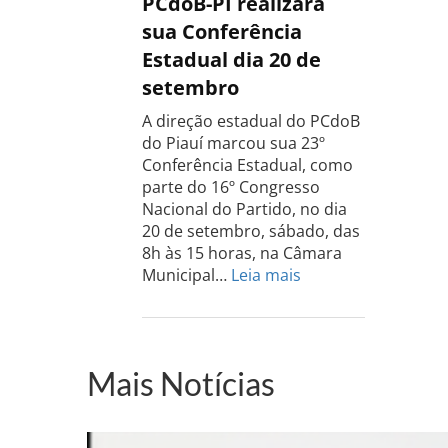
PCdoB-PI realizará
Rio
sua Conferência
Grande
Estadual dia 20 de
do
setembro
Sul
acontece
A direção estadual do PCdoB
dia
do Piauí marcou sua 23º
13
Conferência Estadual, como
de
parte do 16º Congresso
setembro
Nacional do Partido, no dia
20 de setembro, sábado, das
8h às 15 horas, na Câmara
:
Municipal…
Leia mais
PCdoB-
PI
realizará
sua
Mais Notícias
Conferência
Estadual
dia