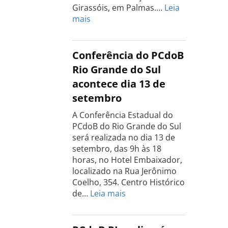
Girassóis, em Palmas.…
Leia
:
mais
Conferência
Estadual
do
Conferência do PCdoB
PCdoB
Rio Grande do Sul
Tocantins
acontece dia 13 de
será
setembro
realizada
dia
A Conferência Estadual do
18
PCdoB do Rio Grande do Sul
de
será realizada no dia 13 de
setembro
setembro, das 9h às 18
horas, no Hotel Embaixador,
localizado na Rua Jerônimo
Coelho, 354. Centro Histórico
:
de…
Leia mais
Conferência
do
PCdoB