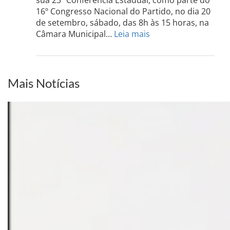
acont
16º Congresso Nacional do Partido, no dia 20
dia
de setembro, sábado, das 8h às 15 horas, na
13
:
Câmara Municipal…
Leia mais
de
PCdoB-
setem
PI
realizará
sua
Mais Notícias
Conferência
Estadual
dia
20
de
setembro