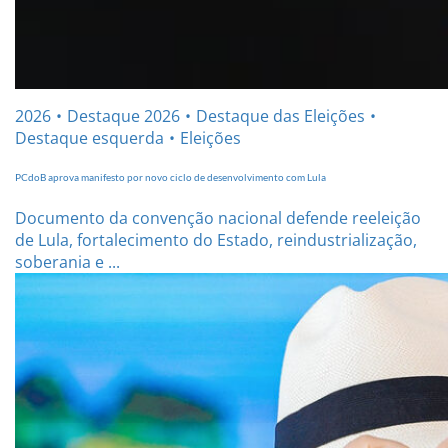
2026
Destaque 2026
Destaque das Eleições
Destaque esquerda
Eleições
PCdoB aprova manifesto por novo ciclo de desenvolvimento com Lula
Documento da convenção nacional defende reeleição
de Lula, fortalecimento do Estado, reindustrialização,
soberania e ...