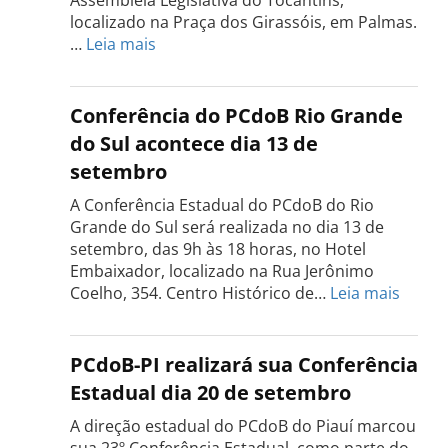
localizado na Praça dos Girassóis, em Palmas.
:
…
Leia mais
Conferência
Estadual
do
Conferência do PCdoB Rio Grande
PCdoB
do Sul acontece dia 13 de
Tocantins
setembro
será
realizada
A Conferência Estadual do PCdoB do Rio
dia
Grande do Sul será realizada no dia 13 de
18
setembro, das 9h às 18 horas, no Hotel
de
Embaixador, localizado na Rua Jerônimo
setembro
:
Coelho, 354. Centro Histórico de…
Leia mais
Confe
do
PCdo
PCdoB-PI realizará sua Conferência
Rio
Estadual dia 20 de setembro
Grand
do
A direção estadual do PCdoB do Piauí marcou
Sul
sua 23º Conferência Estadual, como parte do