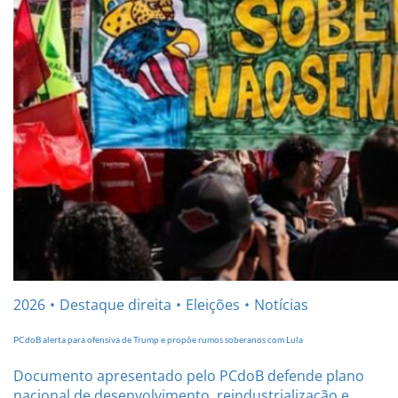
2026
Destaque direita
Eleições
Notícias
PCdoB alerta para ofensiva de Trump e propõe rumos soberanos com Lula
Documento apresentado pelo PCdoB defende plano
nacional de desenvolvimento, reindustrialização e