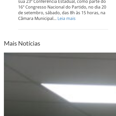
Sul
sua 23º Conferência Estadual, como parte do
acont
16º Congresso Nacional do Partido, no dia 20
dia
de setembro, sábado, das 8h às 15 horas, na
13
:
Câmara Municipal…
Leia mais
de
PCdoB-
setem
PI
realizará
sua
Mais Notícias
Conferência
Estadual
dia
20
de
setembro