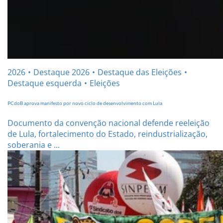
2026
Destaque 2026
Destaque das Eleições
Destaque esquerda
Eleições
PCdoB aprova manifesto por novo ciclo de desenvolvimento com Lula
Documento da convenção nacional defende reeleição
de Lula, fortalecimento do Estado, reindustrialização,
soberania e ...