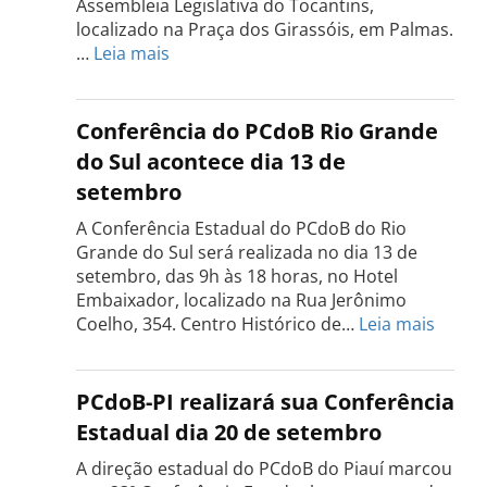
Assembleia Legislativa do Tocantins,
localizado na Praça dos Girassóis, em Palmas.
:
…
Leia mais
Conferência
Estadual
do
Conferência do PCdoB Rio Grande
PCdoB
do Sul acontece dia 13 de
Tocantins
setembro
será
realizada
A Conferência Estadual do PCdoB do Rio
dia
Grande do Sul será realizada no dia 13 de
18
setembro, das 9h às 18 horas, no Hotel
de
Embaixador, localizado na Rua Jerônimo
setembro
:
Coelho, 354. Centro Histórico de…
Leia mais
Confe
do
PCdo
PCdoB-PI realizará sua Conferência
Rio
Estadual dia 20 de setembro
Grand
do
A direção estadual do PCdoB do Piauí marcou