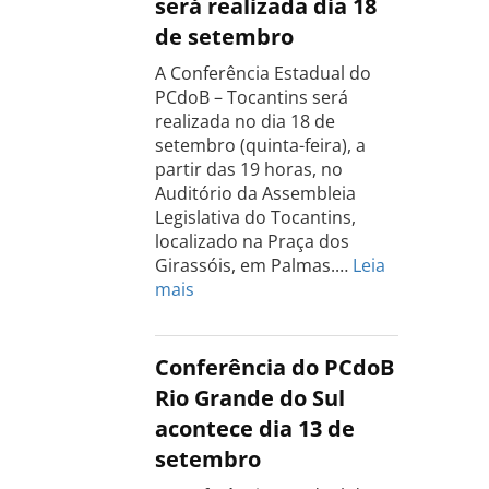
será realizada dia 18
de setembro
A Conferência Estadual do
PCdoB – Tocantins será
realizada no dia 18 de
setembro (quinta-feira), a
partir das 19 horas, no
Auditório da Assembleia
Legislativa do Tocantins,
localizado na Praça dos
Girassóis, em Palmas.…
Leia
:
mais
Conferência
Estadual
do
Conferência do PCdoB
PCdoB
Rio Grande do Sul
Tocantins
acontece dia 13 de
será
setembro
realizada
dia