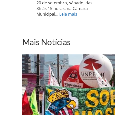
20 de setembro, sábado, das
8h às 15 horas, na Câmara
:
Municipal…
Leia mais
PCdoB-
PI
realizará
sua
Mais Notícias
Conferência
Estadual
dia
20
de
setembro