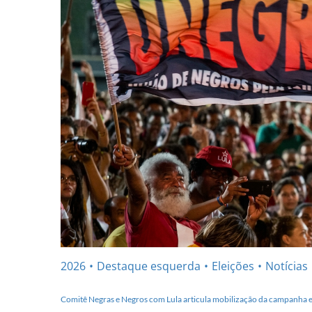
2026
Destaque esquerda
Eleições
Notícias
Comitê Negras e Negros com Lula articula mobilização da campanha e