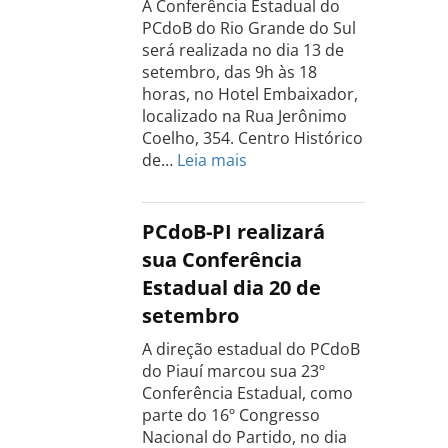
A Conferência Estadual do
18
PCdoB do Rio Grande do Sul
de
será realizada no dia 13 de
setembro
setembro, das 9h às 18
horas, no Hotel Embaixador,
localizado na Rua Jerônimo
Coelho, 354. Centro Histórico
:
de…
Leia mais
Conferência
do
PCdoB
PCdoB-PI realizará
Rio
sua Conferência
Grande
Estadual dia 20 de
do
setembro
Sul
acontece
A direção estadual do PCdoB
dia
do Piauí marcou sua 23º
13
Conferência Estadual, como
de
parte do 16º Congresso
setembro
Nacional do Partido, no dia