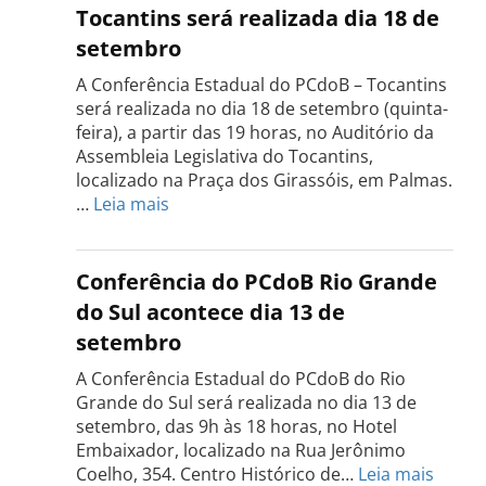
Tocantins será realizada dia 18 de
setembro
A Conferência Estadual do PCdoB – Tocantins
será realizada no dia 18 de setembro (quinta-
feira), a partir das 19 horas, no Auditório da
Assembleia Legislativa do Tocantins,
localizado na Praça dos Girassóis, em Palmas.
:
…
Leia mais
Conferência
Estadual
do
Conferência do PCdoB Rio Grande
PCdoB
do Sul acontece dia 13 de
Tocantins
setembro
será
realizada
A Conferência Estadual do PCdoB do Rio
dia
Grande do Sul será realizada no dia 13 de
18
setembro, das 9h às 18 horas, no Hotel
de
Embaixador, localizado na Rua Jerônimo
setembro
:
Coelho, 354. Centro Histórico de…
Leia mais