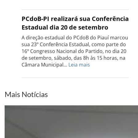
Confe
do
PCdo
PCdoB-PI realizará sua Conferência
Rio
Estadual dia 20 de setembro
Grand
do
A direção estadual do PCdoB do Piauí marcou
Sul
sua 23º Conferência Estadual, como parte do
acont
16º Congresso Nacional do Partido, no dia 20
dia
de setembro, sábado, das 8h às 15 horas, na
13
:
Câmara Municipal…
Leia mais
de
PCdoB-
setem
PI
realizará
sua
Mais Notícias
Conferência
Estadual
dia
20
de
setembro