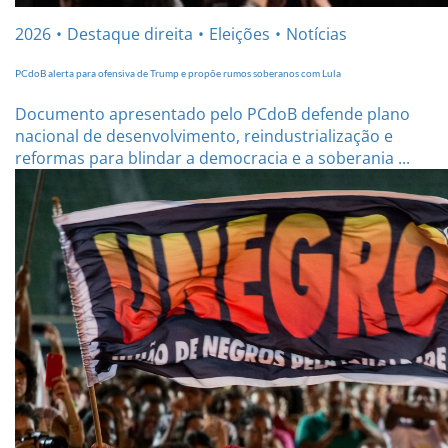
2026
Destaque direita
Eleições
Notícias
PCdoB alerta para ofensiva de Trump e propõe rumos soberanos com Lula
Documento apresentado pelo PCdoB defende plano
nacional de desenvolvimento, reindustrialização e
reformas para blindar a democracia e a soberania ...