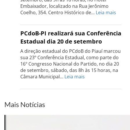
de
Embaixador, localizado na Rua Jerônimo
setembro
:
Coelho, 354. Centro Histórico de…
Leia mais
Confe
do
PCdo
PCdoB-PI realizará sua Conferência
Rio
Estadual dia 20 de setembro
Grand
do
A direção estadual do PCdoB do Piauí marcou
Sul
sua 23º Conferência Estadual, como parte do
acont
16º Congresso Nacional do Partido, no dia 20
dia
de setembro, sábado, das 8h às 15 horas, na
13
:
Câmara Municipal…
Leia mais
de
PCdoB-
setem
PI
realizará
sua
Mais Notícias
Conferência
Estadual
dia
20