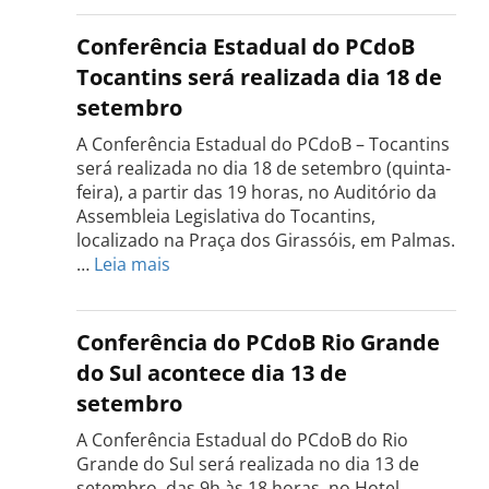
Conferência Estadual do PCdoB
Tocantins será realizada dia 18 de
setembro
A Conferência Estadual do PCdoB – Tocantins
será realizada no dia 18 de setembro (quinta-
feira), a partir das 19 horas, no Auditório da
Assembleia Legislativa do Tocantins,
localizado na Praça dos Girassóis, em Palmas.
:
…
Leia mais
Conferência
Estadual
do
Conferência do PCdoB Rio Grande
PCdoB
do Sul acontece dia 13 de
Tocantins
setembro
será
realizada
A Conferência Estadual do PCdoB do Rio
dia
Grande do Sul será realizada no dia 13 de
18
setembro, das 9h às 18 horas, no Hotel