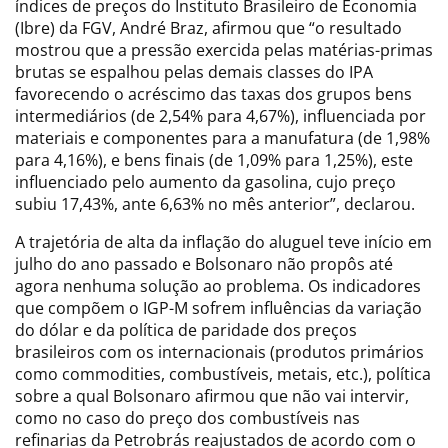
índices de preços do Instituto Brasileiro de Economia
(Ibre) da FGV, André Braz, afirmou que “o resultado
mostrou que a pressão exercida pelas matérias-primas
brutas se espalhou pelas demais classes do IPA
favorecendo o acréscimo das taxas dos grupos bens
intermediários (de 2,54% para 4,67%), influenciada por
materiais e componentes para a manufatura (de 1,98%
para 4,16%), e bens finais (de 1,09% para 1,25%), este
influenciado pelo aumento da gasolina, cujo preço
subiu 17,43%, ante 6,63% no mês anterior”, declarou.
A trajetória de alta da inflação do aluguel teve início em
julho do ano passado e Bolsonaro não propôs até
agora nenhuma solução ao problema. Os indicadores
que compõem o IGP-M sofrem influências da variação
do dólar e da política de paridade dos preços
brasileiros com os internacionais (produtos primários
como commodities, combustíveis, metais, etc.), política
sobre a qual Bolsonaro afirmou que não vai intervir,
como no caso do preço dos combustíveis nas
refinarias da Petrobrás reajustados de acordo com o