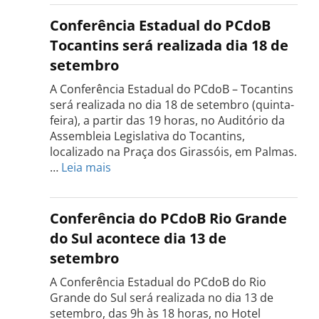
Conferência Estadual do PCdoB
Tocantins será realizada dia 18 de
setembro
A Conferência Estadual do PCdoB – Tocantins
será realizada no dia 18 de setembro (quinta-
feira), a partir das 19 horas, no Auditório da
Assembleia Legislativa do Tocantins,
localizado na Praça dos Girassóis, em Palmas.
:
…
Leia mais
Conferência
Estadual
do
Conferência do PCdoB Rio Grande
PCdoB
do Sul acontece dia 13 de
Tocantins
setembro
será
realizada
A Conferência Estadual do PCdoB do Rio
dia
Grande do Sul será realizada no dia 13 de
18
setembro, das 9h às 18 horas, no Hotel