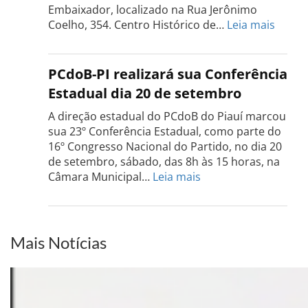
de
Embaixador, localizado na Rua Jerônimo
setembro
:
Coelho, 354. Centro Histórico de…
Leia mais
Confe
do
PCdo
PCdoB-PI realizará sua Conferência
Rio
Estadual dia 20 de setembro
Grand
do
A direção estadual do PCdoB do Piauí marcou
Sul
sua 23º Conferência Estadual, como parte do
acont
16º Congresso Nacional do Partido, no dia 20
dia
de setembro, sábado, das 8h às 15 horas, na
13
:
Câmara Municipal…
Leia mais
de
PCdoB-
setem
PI
realizará
sua
Mais Notícias
Conferência
Estadual
dia
20