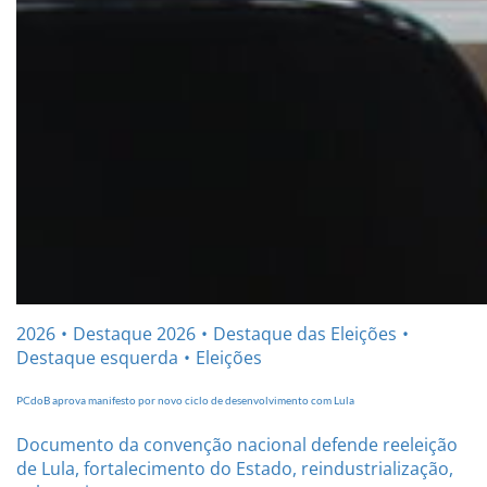
2026
Destaque 2026
Destaque das Eleições
Destaque esquerda
Eleições
PCdoB aprova manifesto por novo ciclo de desenvolvimento com Lula
Documento da convenção nacional defende reeleição
de Lula, fortalecimento do Estado, reindustrialização,